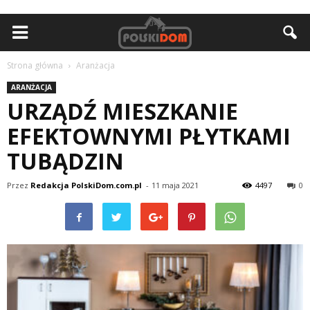
Strona główna
Aranżacja
ARANŻACJA
URZĄDŹ MIESZKANIE
EFEKTOWNYMI PŁYTKAMI
TUBĄDZIN
Przez
Redakcja PolskiDom.com.pl
-
11 maja 2021
4497
0