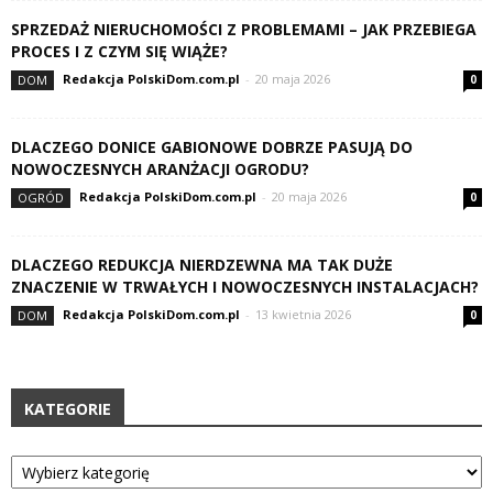
SPRZEDAŻ NIERUCHOMOŚCI Z PROBLEMAMI – JAK PRZEBIEGA
PROCES I Z CZYM SIĘ WIĄŻE?
Redakcja PolskiDom.com.pl
-
20 maja 2026
DOM
0
DLACZEGO DONICE GABIONOWE DOBRZE PASUJĄ DO
NOWOCZESNYCH ARANŻACJI OGRODU?
Redakcja PolskiDom.com.pl
-
20 maja 2026
OGRÓD
0
DLACZEGO REDUKCJA NIERDZEWNA MA TAK DUŻE
ZNACZENIE W TRWAŁYCH I NOWOCZESNYCH INSTALACJACH?
Redakcja PolskiDom.com.pl
-
13 kwietnia 2026
DOM
0
KATEGORIE
Kategorie