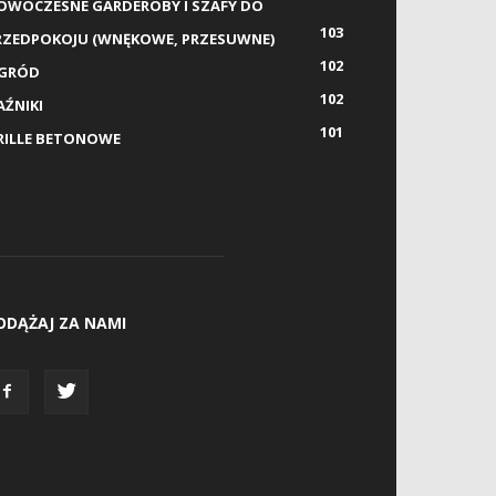
OWOCZESNE GARDEROBY I SZAFY DO
103
RZEDPOKOJU (WNĘKOWE, PRZESUWNE)
102
GRÓD
102
AŹNIKI
101
RILLE BETONOWE
ODĄŻAJ ZA NAMI