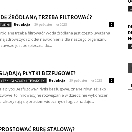
O
DĘ ŹRÓDLANĄ TRZEBA FILTROWAĆ?
Redakcja
-
30 października 2025
TUDNI
0
D
D
ródlaną trzeba filtrować? Woda źródlana jest często uważana
N
 najzdrowszych źródeł nawodnienia dla naszego organizmu.
 zawsze jest bezpieczna do...
GLĄDAJĄ PŁYTKI BEZFUGOWE?
Ka
Redakcja
-
29 października 2025
ŁYTEK, GLAZURY I TERAKOTY
0
ają płytki Bezfugowe? Płytki bezfugowe, znane również jako
szwowe, to innowacyjne rozwiązanie w dziedzinie wykończeń
arakteryzują się brakiem widocznych fug, co nadaje...
PROSTOWAĆ RURĘ STALOWĄ?