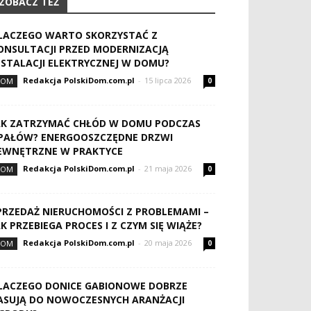
ZOBACZ TEŻ
LACZEGO WARTO SKORZYSTAĆ Z
ONSULTACJI PRZED MODERNIZACJĄ
NSTALACJI ELEKTRYCZNEJ W DOMU?
Redakcja PolskiDom.com.pl
-
15 lipca 2026
DOM
0
AK ZATRZYMAĆ CHŁÓD W DOMU PODCZAS
PAŁÓW? ENERGOOSZCZĘDNE DRZWI
EWNĘTRZNE W PRAKTYCE
Redakcja PolskiDom.com.pl
-
21 maja 2026
DOM
0
PRZEDAŻ NIERUCHOMOŚCI Z PROBLEMAMI –
AK PRZEBIEGA PROCES I Z CZYM SIĘ WIĄŻE?
Redakcja PolskiDom.com.pl
-
20 maja 2026
DOM
0
LACZEGO DONICE GABIONOWE DOBRZE
ASUJĄ DO NOWOCZESNYCH ARANŻACJI