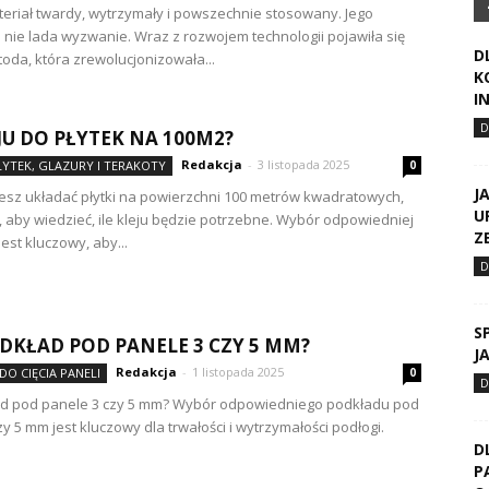
teriał twardy, wytrzymały i powszechnie stosowany. Jego
 nie lada wyzwanie. Wraz z rozwojem technologii pojawiła się
D
oda, która zrewolucjonizowała...
K
I
EJU DO PŁYTEK NA 100M2?
Redakcja
-
3 listopada 2025
ŁYTEK, GLAZURY I TERAKOTY
0
J
ujesz układać płytki na powierzchni 100 metrów kwadratowych,
U
, aby wiedzieć, ile kleju będzie potrzebne. Wybór odpowiedniej
Z
 jest kluczowy, aby...
S
ODKŁAD POD PANELE 3 CZY 5 MM?
J
Redakcja
-
1 listopada 2025
DO CIĘCIA PANELI
0
ład pod panele 3 czy 5 mm? Wybór odpowiedniego podkładu pod
y 5 mm jest kluczowy dla trwałości i wytrzymałości podłogi.
D
P