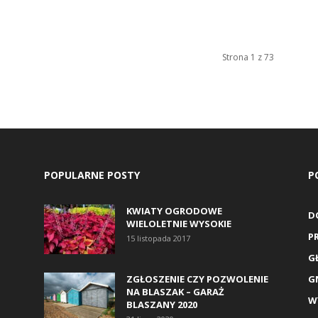
Strona 1 z 73
POPULARNE POSTY
P
KWIATY OGRODOWE
D
WIELOLETNIE WYSOKIE
P
15 listopada 2017
G
ZGŁOSZENIE CZY POZWOLENIE
G
NA BLASZAK – GARAŻ
W
BLASZANY 2020