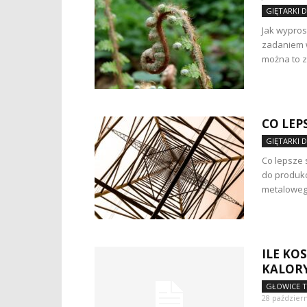
GIĘTARKI 
Jak wypros
zadaniem w
można to z
CO LEP
GIĘTARKI 
Co lepsze 
do produkc
metalowego
ILE KO
KALOR
GŁOWICE 
28 październ