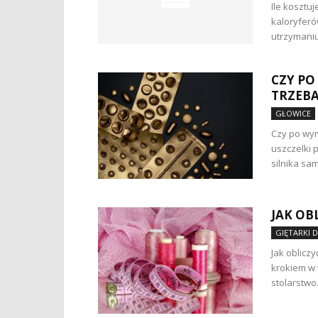
Ile kosztu
kaloryferó
utrzymaniu
CZY PO
TRZEBA
GŁOWICE
Czy po wym
uszczelki 
silnika sa
JAK OB
GIĘTARKI 
Jak oblicz
krokiem w 
stolarstwo.