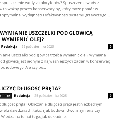
je spuszczenie wody z kaloryferów? Spuszczenie wody z
w to ważny proces konserwacyjny, który może pomóc w
 optymalnej wydajności i efektywności systemu grzewczego....
 WYMIANIE USZCZELKI POD GŁOWICĄ
 WYMIENIĆ OLEJ?
Redakcja
-
26 października 2025
0
ianie uszczelki pod głowicą trzeba wymienić olej? Wymiana
pod głowicą jest jednym z najważniejszych zadań w konserwacji
mochodowego. Ale czy po...
LICZYĆ DŁUGOŚĆ PRĘTA?
Redakcja
-
25 października 2025
DO RUR
0
yć długość pręta? Obliczanie długości pręta jest niezbędnym
wielu dziedzinach, takich jak budownictwo, inżynieria czy
 Wiedza na temat tego, jak dokładnie...