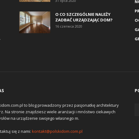
31 lipca 2020
N
P
O CO SZCZEGÓLNIE NALEŻY
ZADBAĆ URZĄDZAJĄC DOM?
O
16 czerwca 2020
G
A
G
AS
P
kidom.com.pl to blog prowadzony przez pasjonatkę architektury
z. Na stronie znajdziesz wiele aranżacji i mnóstwo ciekawych
słów na urządzenie swojego własnego m.
aktuj się z nami:
kontakt@polskidom.com.pl