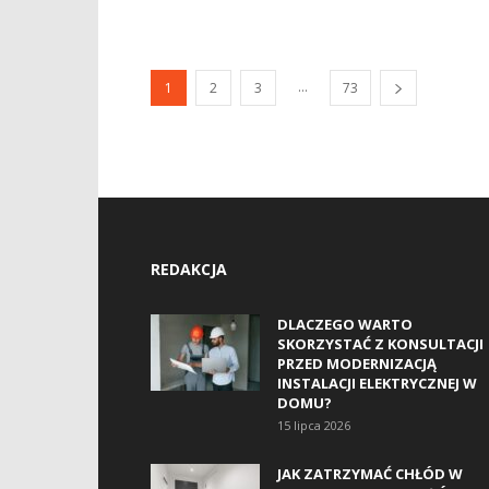
...
1
2
3
73
REDAKCJA
DLACZEGO WARTO
SKORZYSTAĆ Z KONSULTACJI
PRZED MODERNIZACJĄ
INSTALACJI ELEKTRYCZNEJ W
DOMU?
15 lipca 2026
JAK ZATRZYMAĆ CHŁÓD W