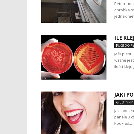
Beton - ma
obróbka to
jednak met
ILE KL
FUGI DO P
Jeśli plan
ważne jest
ilości kleju
JAKI P
GILOTYNY 
Jaki podk
panele 3 cz
Podkład...