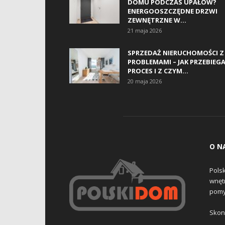
DOMU PODCZAS UPAŁÓW?
ENERGOOSZCZĘDNE DRZWI
ZEWNĘTRZNE W...
21 maja 2026
SPRZEDAŻ NIERUCHOMOŚCI Z
PROBLEMAMI – JAK PRZEBIEG
PROCES I Z CZYM...
20 maja 2026
O N
Pols
wnętr
pomy
Skont