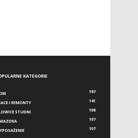
OPULARNE KATEGORIE
187
OM
141
RACE I REMONTY
108
ŁOWICE STUDNI
107
NIAZDKA
107
YPOSAŻENIE