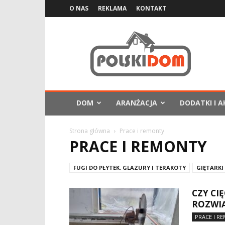
O NAS
REKLAMA
KONTAKT
PolskiDom.com.pl
DOM
ARANŻACJA
DODATKI I A
Strona główna
Prace i remonty
PRACE I REMONTY
FUGI DO PŁYTEK, GLAZURY I TERAKOTY
GIĘTARKI
CZY CI
ROZWIĄ
PRACE I R