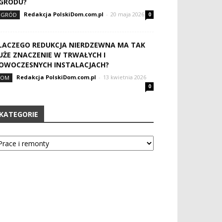
GRODU?
Redakcja PolskiDom.com.pl
-
20 maja 2026
OGRÓD
0
LACZEGO REDUKCJA NIERDZEWNA MA TAK
UŻE ZNACZENIE W TRWAŁYCH I
OWOCZESNYCH INSTALACJACH?
Redakcja PolskiDom.com.pl
-
13 kwietnia 2026
DOM
0
KATEGORIE
tegorie