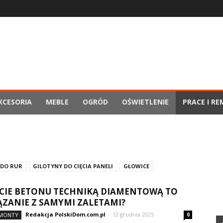
KCESORIA
MEBLE
OGRÓD
OŚWIETLENIE
PRACE I R
 DO RUR
GILOTYNY DO CIĘCIA PANELI
GŁOWICE
ĘCIE BETONU TECHNIKĄ DIAMENTOWĄ TO
ZANIE Z SAMYMI ZALETAMI?
Redakcja PolskiDom.com.pl
-
12 grudnia 2025
EMONTY
0