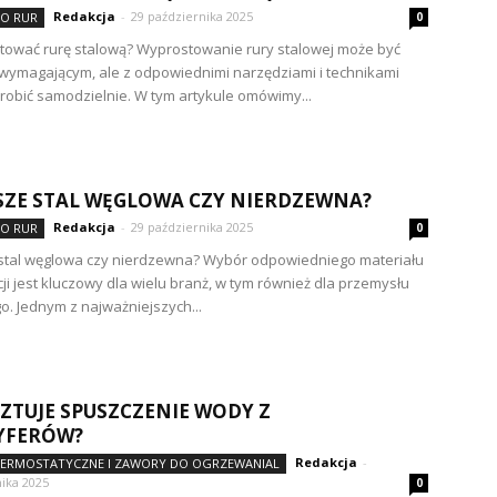
Redakcja
-
29 października 2025
DO RUR
0
tować rurę stalową? Wyprostowanie rury stalowej może być
ymagającym, ale z odpowiednimi narzędziami i technikami
robić samodzielnie. W tym artykule omówimy...
SZE STAL WĘGLOWA CZY NIERDZEWNA?
Redakcja
-
29 października 2025
DO RUR
0
stal węglowa czy nierdzewna? Wybór odpowiedniego materiału
ji jest kluczowy dla wielu branż, w tym również dla przemysłu
. Jednym z najważniejszych...
SZTUJE SPUSZCZENIE WODY Z
YFERÓW?
Redakcja
-
TERMOSTATYCZNE I ZAWORY DO OGRZEWANIAL
ika 2025
0