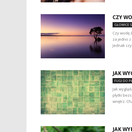
CZY WO
GŁOWICE S
Czy wodę ź
za jedno z
Jednak czy
JAK WY
FUGI DO P
Jak wygląd
płytki bez
wnętrz. Ch
JAK WY