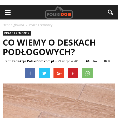
Strona główna
Prace i remonty
PRACE I REMONTY
CO WIEMY O DESKACH
PODŁOGOWYCH?
Przez
Redakcja PolskiDom.com.pl
-
29 sierpnia 2016
3147
0