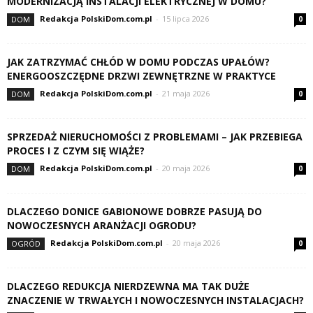
MODERNIZACJĄ INSTALACJI ELEKTRYCZNEJ W DOMU?
Redakcja PolskiDom.com.pl
-
15 lipca 2026
DOM
0
JAK ZATRZYMAĆ CHŁÓD W DOMU PODCZAS UPAŁÓW?
ENERGOOSZCZĘDNE DRZWI ZEWNĘTRZNE W PRAKTYCE
Redakcja PolskiDom.com.pl
-
21 maja 2026
DOM
0
SPRZEDAŻ NIERUCHOMOŚCI Z PROBLEMAMI – JAK PRZEBIEGA
PROCES I Z CZYM SIĘ WIĄŻE?
Redakcja PolskiDom.com.pl
-
20 maja 2026
DOM
0
DLACZEGO DONICE GABIONOWE DOBRZE PASUJĄ DO
NOWOCZESNYCH ARANŻACJI OGRODU?
Redakcja PolskiDom.com.pl
-
20 maja 2026
OGRÓD
0
DLACZEGO REDUKCJA NIERDZEWNA MA TAK DUŻE
ZNACZENIE W TRWAŁYCH I NOWOCZESNYCH INSTALACJACH?