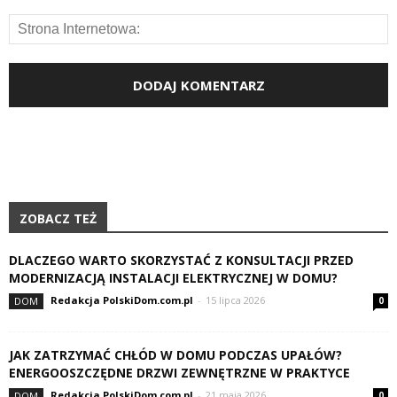
ZOBACZ TEŻ
DLACZEGO WARTO SKORZYSTAĆ Z KONSULTACJI PRZED
MODERNIZACJĄ INSTALACJI ELEKTRYCZNEJ W DOMU?
Redakcja PolskiDom.com.pl
-
15 lipca 2026
DOM
0
JAK ZATRZYMAĆ CHŁÓD W DOMU PODCZAS UPAŁÓW?
ENERGOOSZCZĘDNE DRZWI ZEWNĘTRZNE W PRAKTYCE
Redakcja PolskiDom.com.pl
-
21 maja 2026
DOM
0