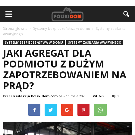
Strona główna
Systemy bezpieczeństwa w domu
Systemy zasilania
awaryjnego
SYSTEMY BEZPIECZEŃSTWA W DOMU
SYSTEMY ZASILANIA AWARYJNEGO
JAKI AGREGAT DLA
PODMIOTU Z DUŻYM
ZAPOTRZEBOWANIEM NA
PRĄD?
Przez
Redakcja PolskiDom.com.pl
-
11 maja 2023
692
0