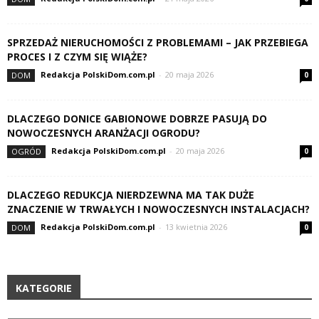
SPRZEDAŻ NIERUCHOMOŚCI Z PROBLEMAMI – JAK PRZEBIEGA
PROCES I Z CZYM SIĘ WIĄŻE?
Redakcja PolskiDom.com.pl
-
20 maja 2026
DOM
0
DLACZEGO DONICE GABIONOWE DOBRZE PASUJĄ DO
NOWOCZESNYCH ARANŻACJI OGRODU?
Redakcja PolskiDom.com.pl
-
20 maja 2026
OGRÓD
0
DLACZEGO REDUKCJA NIERDZEWNA MA TAK DUŻE
ZNACZENIE W TRWAŁYCH I NOWOCZESNYCH INSTALACJACH?
Redakcja PolskiDom.com.pl
-
13 kwietnia 2026
DOM
0
KATEGORIE
Kategorie