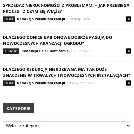
SPRZEDAŻ NIERUCHOMOŚCI Z PROBLEMAMI – JAK PRZEBIEGA
PROCES I Z CZYM SIĘ WIĄŻE?
Redakcja PolskiDom.com.pl
-
20 maja 2026
DOM
0
DLACZEGO DONICE GABIONOWE DOBRZE PASUJĄ DO
NOWOCZESNYCH ARANŻACJI OGRODU?
Redakcja PolskiDom.com.pl
-
20 maja 2026
OGRÓD
0
DLACZEGO REDUKCJA NIERDZEWNA MA TAK DUŻE
ZNACZENIE W TRWAŁYCH I NOWOCZESNYCH INSTALACJACH?
Redakcja PolskiDom.com.pl
-
13 kwietnia 2026
DOM
0
KATEGORIE
Kategorie