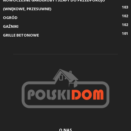
103
(WNĘKOWE, PRZESUWNE)
102
OGRÓD
102
GAŹNIKI
101
GRILLE BETONOWE
O NAS