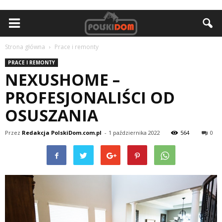
Strona główna
Prace i remonty
PRACE I REMONTY
NEXUSHOME –
PROFESJONALIŚCI OD
OSUSZANIA
Przez
Redakcja PolskiDom.com.pl
-
1 października 2022
564
0