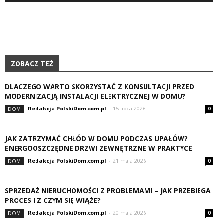
ZOBACZ TEŻ
DLACZEGO WARTO SKORZYSTAĆ Z KONSULTACJI PRZED
MODERNIZACJĄ INSTALACJI ELEKTRYCZNEJ W DOMU?
Redakcja PolskiDom.com.pl
-
15 lipca 2026
DOM
0
JAK ZATRZYMAĆ CHŁÓD W DOMU PODCZAS UPAŁÓW?
ENERGOOSZCZĘDNE DRZWI ZEWNĘTRZNE W PRAKTYCE
Redakcja PolskiDom.com.pl
-
21 maja 2026
DOM
0
SPRZEDAŻ NIERUCHOMOŚCI Z PROBLEMAMI – JAK PRZEBIEGA
PROCES I Z CZYM SIĘ WIĄŻE?
Redakcja PolskiDom.com.pl
-
20 maja 2026
DOM
0