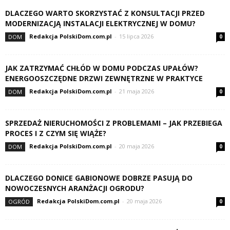
DLACZEGO WARTO SKORZYSTAĆ Z KONSULTACJI PRZED
MODERNIZACJĄ INSTALACJI ELEKTRYCZNEJ W DOMU?
Redakcja PolskiDom.com.pl
-
15 lipca 2026
DOM
0
JAK ZATRZYMAĆ CHŁÓD W DOMU PODCZAS UPAŁÓW?
ENERGOOSZCZĘDNE DRZWI ZEWNĘTRZNE W PRAKTYCE
Redakcja PolskiDom.com.pl
-
21 maja 2026
DOM
0
SPRZEDAŻ NIERUCHOMOŚCI Z PROBLEMAMI – JAK PRZEBIEGA
PROCES I Z CZYM SIĘ WIĄŻE?
Redakcja PolskiDom.com.pl
-
20 maja 2026
DOM
0
DLACZEGO DONICE GABIONOWE DOBRZE PASUJĄ DO
NOWOCZESNYCH ARANŻACJI OGRODU?
Redakcja PolskiDom.com.pl
-
20 maja 2026
OGRÓD
0