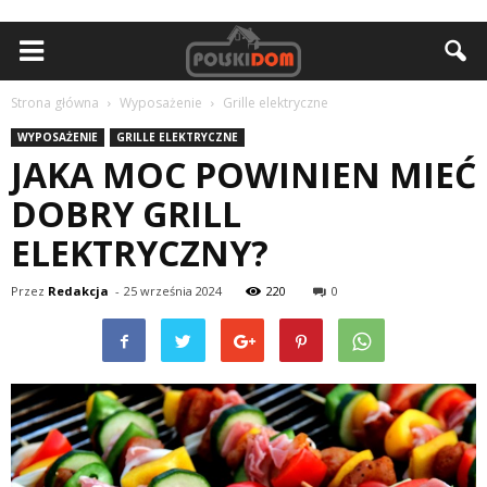
Strona główna
Wyposażenie
Grille elektryczne
WYPOSAŻENIE
GRILLE ELEKTRYCZNE
JAKA MOC POWINIEN MIEĆ
DOBRY GRILL
ELEKTRYCZNY?
Przez
Redakcja
-
25 września 2024
220
0