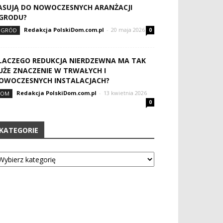
ASUJĄ DO NOWOCZESNYCH ARANŻACJI
GRODU?
Redakcja PolskiDom.com.pl
-
20 maja 2026
OGRÓD
0
LACZEGO REDUKCJA NIERDZEWNA MA TAK
UŻE ZNACZENIE W TRWAŁYCH I
OWOCZESNYCH INSTALACJACH?
Redakcja PolskiDom.com.pl
-
13 kwietnia 2026
DOM
0
KATEGORIE
tegorie