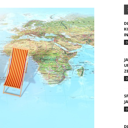
D
K
I
J
U
Z
S
J
D