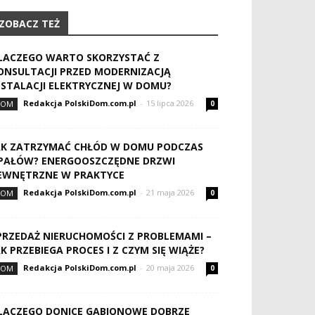
ZOBACZ TEŻ
LACZEGO WARTO SKORZYSTAĆ Z
ONSULTACJI PRZED MODERNIZACJĄ
NSTALACJI ELEKTRYCZNEJ W DOMU?
Redakcja PolskiDom.com.pl
-
15 lipca 2026
DOM
0
AK ZATRZYMAĆ CHŁÓD W DOMU PODCZAS
PAŁÓW? ENERGOOSZCZĘDNE DRZWI
EWNĘTRZNE W PRAKTYCE
Redakcja PolskiDom.com.pl
-
21 maja 2026
DOM
0
PRZEDAŻ NIERUCHOMOŚCI Z PROBLEMAMI –
AK PRZEBIEGA PROCES I Z CZYM SIĘ WIĄŻE?
Redakcja PolskiDom.com.pl
-
20 maja 2026
DOM
0
LACZEGO DONICE GABIONOWE DOBRZE