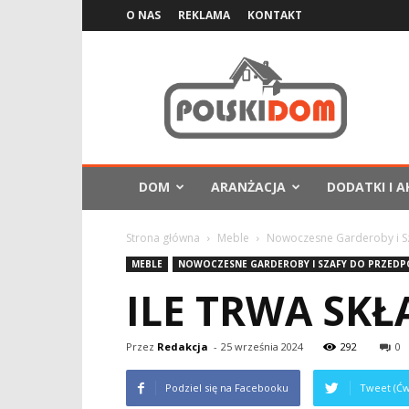
O NAS
REKLAMA
KONTAKT
PolskiDom.com.pl
DOM
ARANŻACJA
DODATKI I A
Strona główna
Meble
Nowoczesne Garderoby i S
MEBLE
NOWOCZESNE GARDEROBY I SZAFY DO PRZEDP
ILE TRWA SKŁ
Przez
Redakcja
-
25 września 2024
292
0
Podziel się na Facebooku
Tweet (Ćw