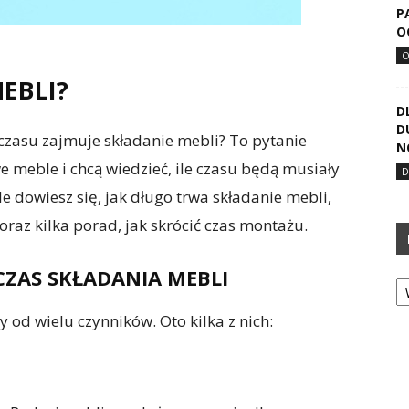
P
O
EBLI?
D
D
e czasu zajmuje składanie mebli? To pytanie
N
e meble i chcą wiedzieć, ile czasu będą musiały
e dowiesz się, jak długo trwa składanie mebli,
 oraz kilka porad, jak skrócić czas montażu.
CZAS SKŁADANIA MEBLI
Ka
y od wielu czynników. Oto kilka z nich: