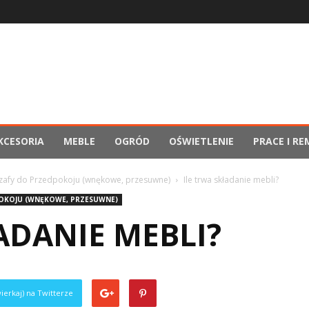
KCESORIA
MEBLE
OGRÓD
OŚWIETLENIE
PRACE I R
zafy do Przedpokoju (wnękowe, przesuwne)
Ile trwa składanie mebli?
OKOJU (WNĘKOWE, PRZESUWNE)
ADANIE MEBLI?
ierkaj) na Twitterze