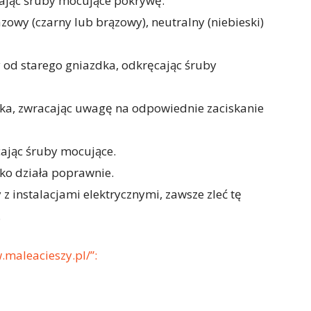
cając śruby mocujące pokrywę.
azowy (czarny lub brązowy), neutralny (niebieski)
y od starego gniazdka, odkręcając śruby
ka, zwracając uwagę na odpowiednie zaciskanie
cając śruby mocujące.
dko działa poprawnie.
 z instalacjami elektrycznymi, zawsze zleć tę
.
.maleacieszy.pl/”: