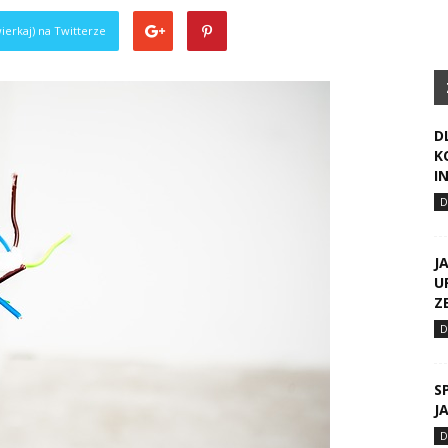
ierkaj) na Twitterze
D
K
I
J
U
Z
S
J