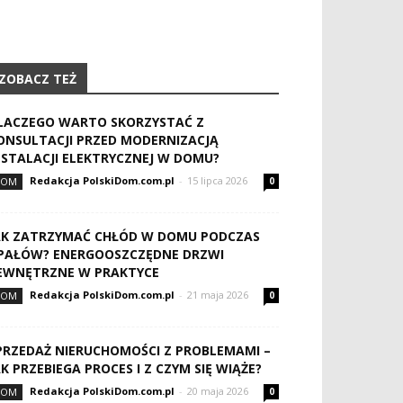
ZOBACZ TEŻ
LACZEGO WARTO SKORZYSTAĆ Z
ONSULTACJI PRZED MODERNIZACJĄ
NSTALACJI ELEKTRYCZNEJ W DOMU?
Redakcja PolskiDom.com.pl
-
15 lipca 2026
DOM
0
AK ZATRZYMAĆ CHŁÓD W DOMU PODCZAS
PAŁÓW? ENERGOOSZCZĘDNE DRZWI
EWNĘTRZNE W PRAKTYCE
Redakcja PolskiDom.com.pl
-
21 maja 2026
DOM
0
PRZEDAŻ NIERUCHOMOŚCI Z PROBLEMAMI –
AK PRZEBIEGA PROCES I Z CZYM SIĘ WIĄŻE?
Redakcja PolskiDom.com.pl
-
20 maja 2026
DOM
0