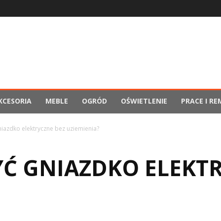
KCESORIA
MEBLE
OGRÓD
OŚWIETLENIE
PRACE I R
niazdko elektryczne bez uziemienia?
YĆ GNIAZDKO ELEKT