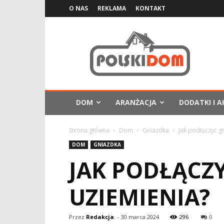
O NAS
REKLAMA
KONTAKT
PolskiDom.com.pl
DOM
ARANŻACJA
DODATKI I A
Strona główna
Dom
Gniazdka
Jak podłączyć g
DOM
GNIAZDKA
JAK PODŁĄCZ
UZIEMIENIA?
Przez
Redakcja
-
30 marca 2024
296
0