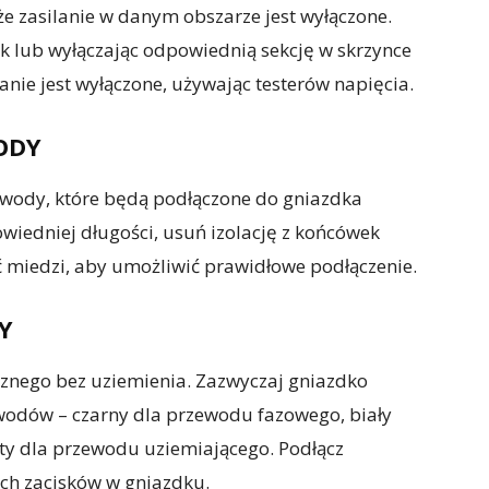
że zasilanie w danym obszarze jest wyłączone.
ik lub wyłączając odpowiednią sekcję w skrzynce
lanie jest wyłączone, używając testerów napięcia.
ODY
zewody, które będą podłączone do gniazdka
wiedniej długości, usuń izolację z końcówek
ć miedzi, aby umożliwić prawidłowe podłączenie.
Y
cznego bez uziemienia. Zazwyczaj gniazdko
wodów – czarny dla przewodu fazowego, biały
łty dla przewodu uziemiającego. Podłącz
h zacisków w gniazdku.