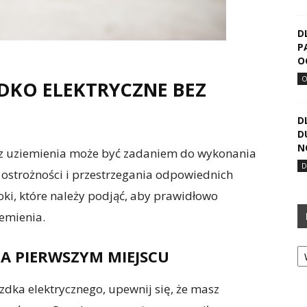
D
P
O
DKO ELEKTRYCZNE BEZ
D
D
N
ez uziemienia może być zadaniem do wykonania
ostrożności i przestrzegania odpowiednich
i, które należy podjąć, aby prawidłowo
iemienia.
Ka
NA PIERWSZYM MIEJSCU
zdka elektrycznego, upewnij się, że masz