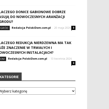
LACZEGO DONICE GABIONOWE DOBRZE
ASUJĄ DO NOWOCZESNYCH ARANŻACJI
GRODU?
Redakcja PolskiDom.com.pl
-
20 maja 2026
OGRÓD
0
LACZEGO REDUKCJA NIERDZEWNA MA TAK
UŻE ZNACZENIE W TRWAŁYCH I
OWOCZESNYCH INSTALACJACH?
Redakcja PolskiDom.com.pl
-
13 kwietnia 2026
DOM
0
KATEGORIE
tegorie