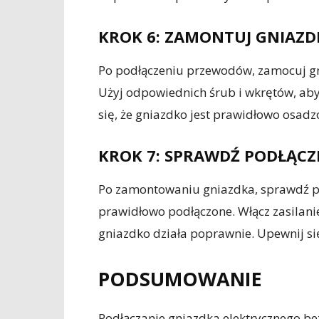
KROK 6: ZAMONTUJ GNIAZ
Po podłączeniu przewodów, zamocuj gni
Użyj odpowiednich śrub i wkrętów, aby
się, że gniazdko jest prawidłowo osadz
KROK 7: SPRAWDŹ PODŁĄCZ
Po zamontowaniu gniazdka, sprawdź pod
prawidłowo podłączone. Włącz zasilanie
gniazdko działa poprawnie. Upewnij się
PODSUMOWANIE
Podłączanie gniazdka elektrycznego b