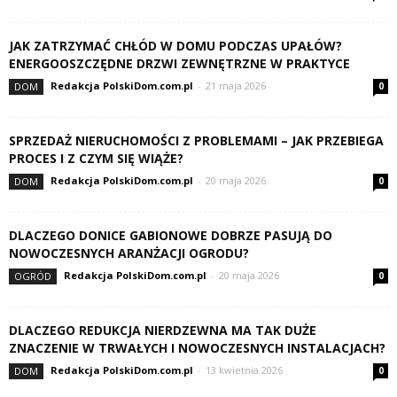
JAK ZATRZYMAĆ CHŁÓD W DOMU PODCZAS UPAŁÓW?
ENERGOOSZCZĘDNE DRZWI ZEWNĘTRZNE W PRAKTYCE
Redakcja PolskiDom.com.pl
-
21 maja 2026
DOM
0
SPRZEDAŻ NIERUCHOMOŚCI Z PROBLEMAMI – JAK PRZEBIEGA
PROCES I Z CZYM SIĘ WIĄŻE?
Redakcja PolskiDom.com.pl
-
20 maja 2026
DOM
0
DLACZEGO DONICE GABIONOWE DOBRZE PASUJĄ DO
NOWOCZESNYCH ARANŻACJI OGRODU?
Redakcja PolskiDom.com.pl
-
20 maja 2026
OGRÓD
0
DLACZEGO REDUKCJA NIERDZEWNA MA TAK DUŻE
ZNACZENIE W TRWAŁYCH I NOWOCZESNYCH INSTALACJACH?
Redakcja PolskiDom.com.pl
-
13 kwietnia 2026
DOM
0