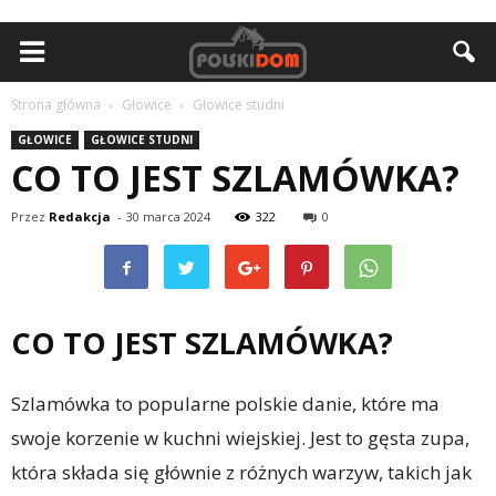
Strona główna
Głowice
Głowice studni
GŁOWICE
GŁOWICE STUDNI
CO TO JEST SZLAMÓWKA?
Przez
Redakcja
-
30 marca 2024
322
0
CO TO JEST SZLAMÓWKA?
Szlamówka to popularne polskie danie, które ma
swoje korzenie w kuchni wiejskiej. Jest to gęsta zupa,
która składa się głównie z różnych warzyw, takich jak