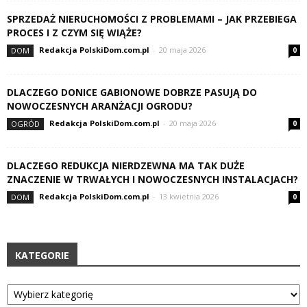
SPRZEDAŻ NIERUCHOMOŚCI Z PROBLEMAMI – JAK PRZEBIEGA
PROCES I Z CZYM SIĘ WIĄŻE?
Redakcja PolskiDom.com.pl
-
20 maja 2026
DOM
0
DLACZEGO DONICE GABIONOWE DOBRZE PASUJĄ DO
NOWOCZESNYCH ARANŻACJI OGRODU?
Redakcja PolskiDom.com.pl
-
20 maja 2026
OGRÓD
0
DLACZEGO REDUKCJA NIERDZEWNA MA TAK DUŻE
ZNACZENIE W TRWAŁYCH I NOWOCZESNYCH INSTALACJACH?
Redakcja PolskiDom.com.pl
-
13 kwietnia 2026
DOM
0
KATEGORIE
Kategorie