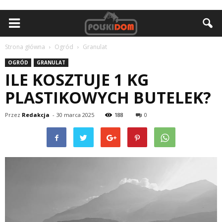
Strona główna
Ogród
Granulat
OGRÓD
GRANULAT
ILE KOSZTUJE 1 KG
PLASTIKOWYCH BUTELEK?
Przez
Redakcja
-
30 marca 2025
188
0