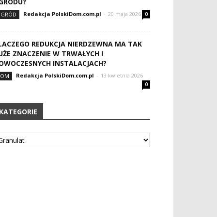
GRODU?
Redakcja PolskiDom.com.pl
-
20 maja 2026
OGRÓD
0
LACZEGO REDUKCJA NIERDZEWNA MA TAK
UŻE ZNACZENIE W TRWAŁYCH I
OWOCZESNYCH INSTALACJACH?
Redakcja PolskiDom.com.pl
-
13 kwietnia 2026
DOM
0
KATEGORIE
tegorie