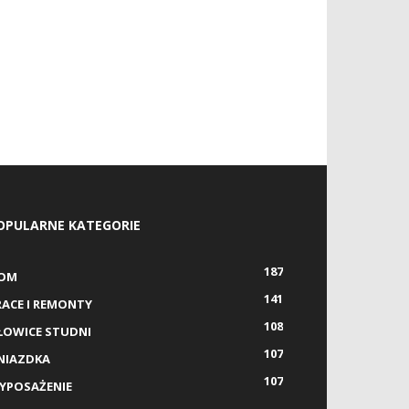
OPULARNE KATEGORIE
187
OM
141
RACE I REMONTY
108
ŁOWICE STUDNI
107
NIAZDKA
107
YPOSAŻENIE