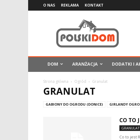
O NAS
REKLAMA
KONTAKT
PolskiDom.com.pl
DOM
ARANŻACJA
DODATKI I A
Strona główna
Ogród
Granulat
GRANULAT
GABIONY DO OGRODU (DONICE)
GIRLANDY OGR
CO TO 
GRANULAT
Co to jest 