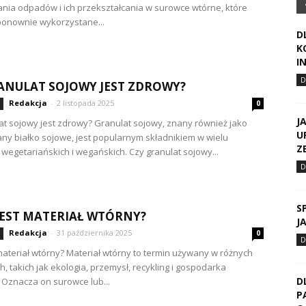
nia odpadów i ich przekształcania w surowce wtórne, które
ponownie wykorzystane...
D
K
I
ANULAT SOJOWY JEST ZDROWY?
Redakcja
-
2 listopada 2025
0
J
at sojowy jest zdrowy? Granulat sojowy, znany również jako
U
ny białko sojowe, jest popularnym składnikiem w wielu
Z
wegetariańskich i wegańskich. Czy granulat sojowy...
S
JEST MATERIAŁ WTÓRNY?
J
Redakcja
-
31 października 2025
0
 materiał wtórny? Materiał wtórny to termin używany w różnych
h, takich jak ekologia, przemysł, recykling i gospodarka
D
Oznacza on surowce lub...
P