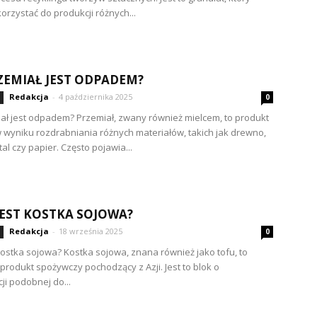
rzystać do produkcji różnych...
ZEMIAŁ JEST ODPADEM?
Redakcja
-
4 października 2025
0
ał jest odpadem? Przemiał, zwany również mielcem, to produkt
 wyniku rozdrabniania różnych materiałów, takich jak drewno,
tal czy papier. Często pojawia...
JEST KOSTKA SOJOWA?
Redakcja
-
18 września 2025
0
 kostka sojowa? Kostka sojowa, znana również jako tofu, to
produkt spożywczy pochodzący z Azji. Jest to blok o
ji podobnej do...