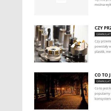
można wyko
CZY PR
GRANULAT
Czy przemi
powstały w
plastik, me
CO TO 
GRANULAT
Co to jest
popularny 
konsystenc