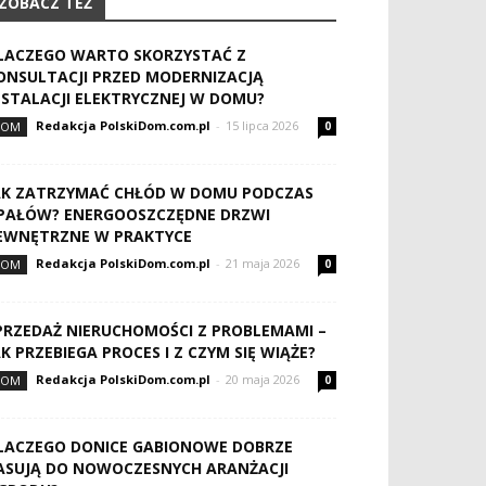
ZOBACZ TEŻ
LACZEGO WARTO SKORZYSTAĆ Z
ONSULTACJI PRZED MODERNIZACJĄ
NSTALACJI ELEKTRYCZNEJ W DOMU?
Redakcja PolskiDom.com.pl
-
15 lipca 2026
DOM
0
AK ZATRZYMAĆ CHŁÓD W DOMU PODCZAS
PAŁÓW? ENERGOOSZCZĘDNE DRZWI
EWNĘTRZNE W PRAKTYCE
Redakcja PolskiDom.com.pl
-
21 maja 2026
DOM
0
PRZEDAŻ NIERUCHOMOŚCI Z PROBLEMAMI –
AK PRZEBIEGA PROCES I Z CZYM SIĘ WIĄŻE?
Redakcja PolskiDom.com.pl
-
20 maja 2026
DOM
0
LACZEGO DONICE GABIONOWE DOBRZE
ASUJĄ DO NOWOCZESNYCH ARANŻACJI