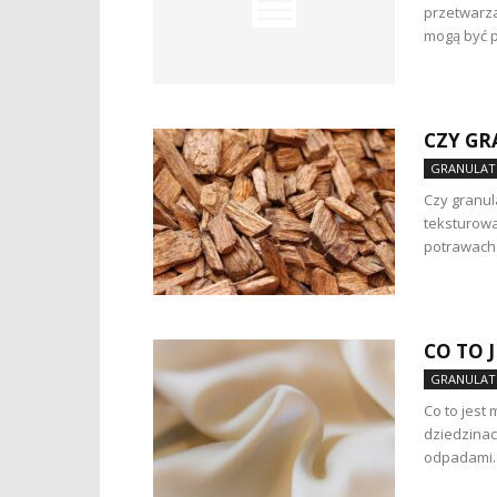
przetwarza
mogą być 
CZY GR
GRANULAT
Czy granul
teksturowa
potrawach 
CO TO 
GRANULAT
Co to jest
dziedzinac
odpadami. 