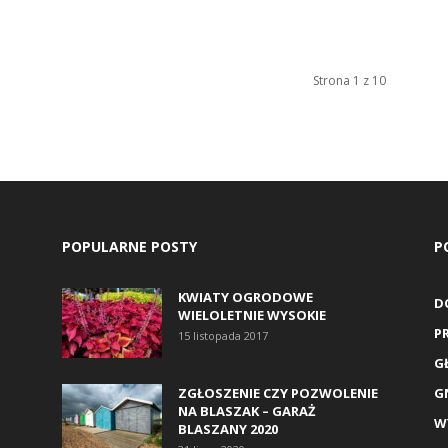
Strona 1 z 10
POPULARNE POSTY
P
KWIATY OGRODOWE
D
WIELOLETNIE WYSOKIE
P
15 listopada 2017
G
ZGŁOSZENIE CZY POZWOLENIE
G
NA BLASZAK – GARAŻ
W
BLASZANY 2020