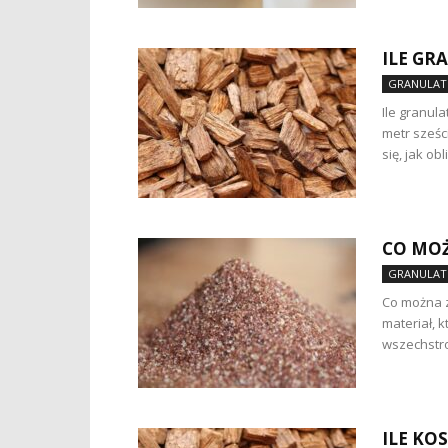
ILE GR
GRANULAT
Ile granula
metr sześc
się, jak obli
CO MOŻ
GRANULAT
Co można z
materiał, 
wszechstro
ILE KO