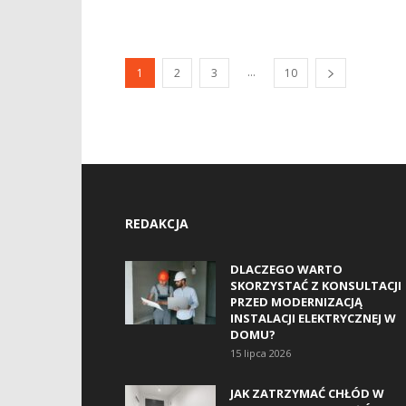
...
1
2
3
10
REDAKCJA
DLACZEGO WARTO
SKORZYSTAĆ Z KONSULTACJI
PRZED MODERNIZACJĄ
INSTALACJI ELEKTRYCZNEJ W
DOMU?
15 lipca 2026
JAK ZATRZYMAĆ CHŁÓD W