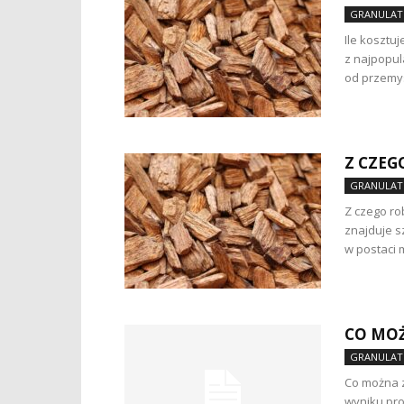
GRANULAT
Ile kosztu
z najpopul
od przemys
Z CZEG
GRANULAT
Z czego ro
znajduje s
w postaci 
CO MOŻ
GRANULAT
Co można z
wyniku pro