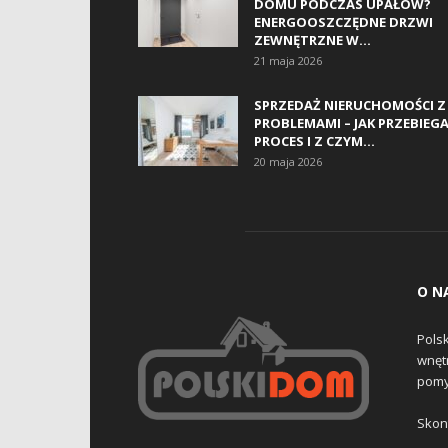
DOMU PODCZAS UPAŁÓW?
ENERGOOSZCZĘDNE DRZWI
ZEWNĘTRZNE W...
21 maja 2026
SPRZEDAŻ NIERUCHOMOŚCI Z
PROBLEMAMI – JAK PRZEBIEG
PROCES I Z CZYM...
20 maja 2026
O N
Pols
wnętr
pomy
Skont