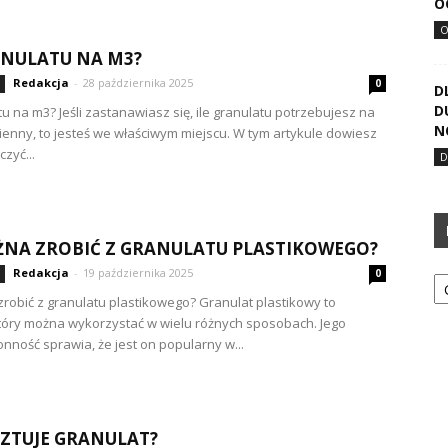
O
ANULATU NA M3?
Redakcja
-
28 października 2025
0
D
D
tu na m3? Jeśli zastanawiasz się, ile granulatu potrzebujesz na
N
ienny, to jesteś we właściwym miejscu. W tym artykule dowiesz
czyć...
NA ZROBIĆ Z GRANULATU PLASTIKOWEGO?
Ka
Redakcja
-
19 października 2025
0
robić z granulatu plastikowego? Granulat plastikowy to
który można wykorzystać w wielu różnych sposobach. Jego
nność sprawia, że jest on popularny w...
SZTUJE GRANULAT?