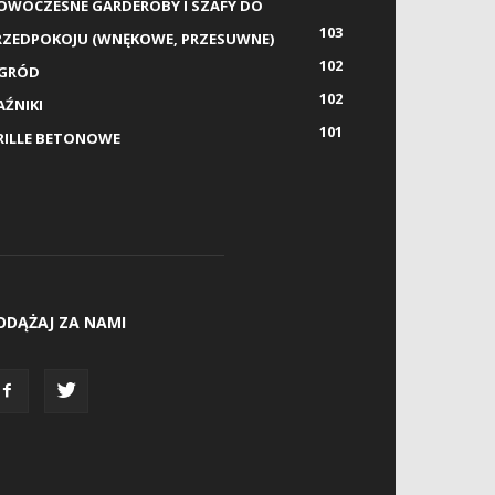
OWOCZESNE GARDEROBY I SZAFY DO
103
RZEDPOKOJU (WNĘKOWE, PRZESUWNE)
102
GRÓD
102
AŹNIKI
101
RILLE BETONOWE
ODĄŻAJ ZA NAMI