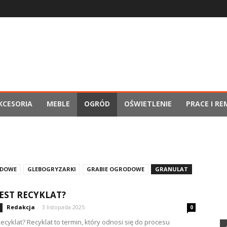
KCESORIA
MEBLE
OGRÓD
OŚWIETLENIE
PRACE I R
ODOWE
GLEBOGRYZARKI
GRABIE OGRODOWE
GRANULAT
JEST RECYKLAT?
Redakcja
-
3 listopada 2025
0
Recyklat? Recyklat to termin, który odnosi się do procesu