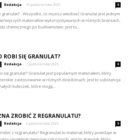
Redakcja
-
13 października 2025
0
je granulat? - Wszystko, co musisz wiedzieć Granulat jest jednym
arniejszych materiałów wykorzystywanych w różnych branżach,
łu chemicznego po budownictwo. Jest to...
O ROBI SIĘ GRANULAT?
Redakcja
-
7 października 2025
0
bi się granulat? Granulat jest popularnym materiałem, który
zerokie zastosowanie w różnych dziedzinach. Jest to substancja
małych kuleczek, które mogą...
NA ZROBIĆ Z REGRANULATU?
Redakcja
-
6 października 2025
0
robić z regranulatu? Regranulat to materiał, który powstaje w
cesu recyklingu tworzyw sztucznych. Jest to granulat, który