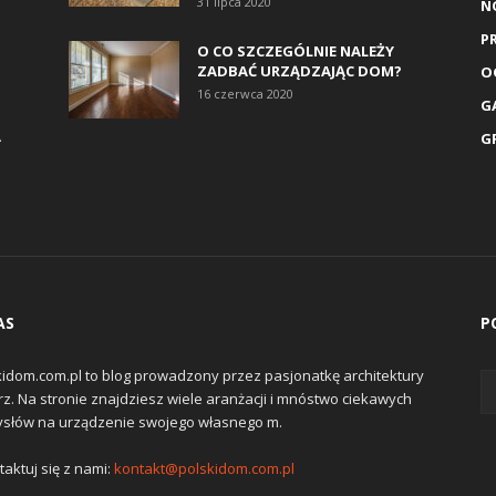
31 lipca 2020
N
P
O CO SZCZEGÓLNIE NALEŻY
ZADBAĆ URZĄDZAJĄC DOM?
O
16 czerwca 2020
G
A
G
AS
P
kidom.com.pl to blog prowadzony przez pasjonatkę architektury
z. Na stronie znajdziesz wiele aranżacji i mnóstwo ciekawych
słów na urządzenie swojego własnego m.
aktuj się z nami:
kontakt@polskidom.com.pl