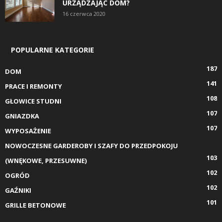
URZĄDZAJĄC DOM?
16 czerwca 2020
POPULARNE KATEGORIE
187
DOM
141
PRACE I REMONTY
108
GŁOWICE STUDNI
107
GNIAZDKA
107
WYPOSAŻENIE
NOWOCZESNE GARDEROBY I SZAFY DO PRZEDPOKOJU
103
(WNĘKOWE, PRZESUWNE)
102
OGRÓD
102
GAŹNIKI
101
GRILLE BETONOWE