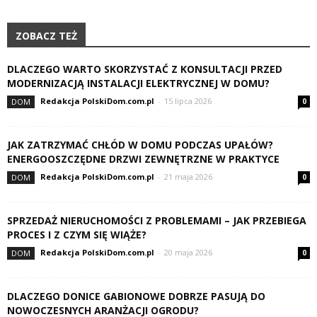
ZOBACZ TEŻ
DLACZEGO WARTO SKORZYSTAĆ Z KONSULTACJI PRZED
MODERNIZACJĄ INSTALACJI ELEKTRYCZNEJ W DOMU?
Redakcja PolskiDom.com.pl
-
15 lipca 2026
DOM
0
JAK ZATRZYMAĆ CHŁÓD W DOMU PODCZAS UPAŁÓW?
ENERGOOSZCZĘDNE DRZWI ZEWNĘTRZNE W PRAKTYCE
Redakcja PolskiDom.com.pl
-
21 maja 2026
DOM
0
SPRZEDAŻ NIERUCHOMOŚCI Z PROBLEMAMI – JAK PRZEBIEGA
PROCES I Z CZYM SIĘ WIĄŻE?
Redakcja PolskiDom.com.pl
-
20 maja 2026
DOM
0
DLACZEGO DONICE GABIONOWE DOBRZE PASUJĄ DO
NOWOCZESNYCH ARANŻACJI OGRODU?