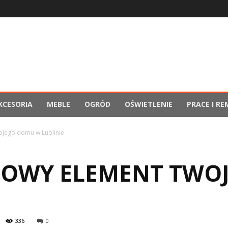
KCESORIA
MEBLE
OGRÓD
OŚWIETLENIE
PRACE I R
ojego domu w Lublinie
ZOWY ELEMENT TWO
336
0