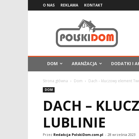
O NAS
REKLAMA
KONTAKT
PolskiDom.com.pl
DOM
ARANŻACJA
DODATKI I A
Strona główna
Dom
Dach – kluczowy element Tw
DOM
DACH – KLUC
LUBLINIE
Przez
Redakcja PolskiDom.com.pl
-
28 września 2023