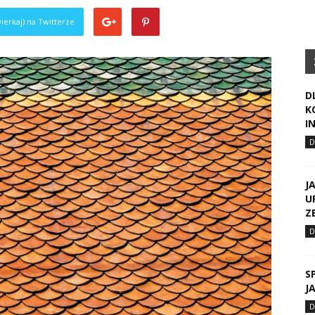
ierkaj) na Twitterze
D
K
I
J
U
Z
S
J