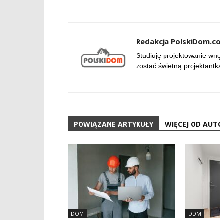
Redakcja PolskiDom.c
Studiuję projektowanie wnęt
zostać świetną projektantk
POWIĄZANE ARTYKUŁY
WIĘCEJ OD AUT
DOM
DOM