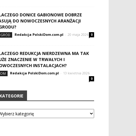
LACZEGO DONICE GABIONOWE DOBRZE
ASUJĄ DO NOWOCZESNYCH ARANŻACJI
GRODU?
Redakcja PolskiDom.com.pl
-
20 maja 2026
OGRÓD
0
LACZEGO REDUKCJA NIERDZEWNA MA TAK
UŻE ZNACZENIE W TRWAŁYCH I
OWOCZESNYCH INSTALACJACH?
Redakcja PolskiDom.com.pl
-
13 kwietnia 2026
DOM
0
KATEGORIE
tegorie