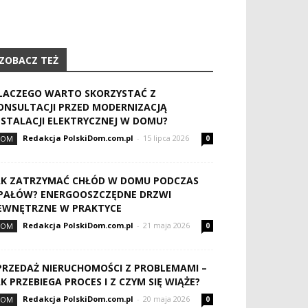
ZOBACZ TEŻ
LACZEGO WARTO SKORZYSTAĆ Z
ONSULTACJI PRZED MODERNIZACJĄ
NSTALACJI ELEKTRYCZNEJ W DOMU?
Redakcja PolskiDom.com.pl
-
15 lipca 2026
DOM
0
AK ZATRZYMAĆ CHŁÓD W DOMU PODCZAS
PAŁÓW? ENERGOOSZCZĘDNE DRZWI
EWNĘTRZNE W PRAKTYCE
Redakcja PolskiDom.com.pl
-
21 maja 2026
DOM
0
PRZEDAŻ NIERUCHOMOŚCI Z PROBLEMAMI –
AK PRZEBIEGA PROCES I Z CZYM SIĘ WIĄŻE?
Redakcja PolskiDom.com.pl
-
20 maja 2026
DOM
0