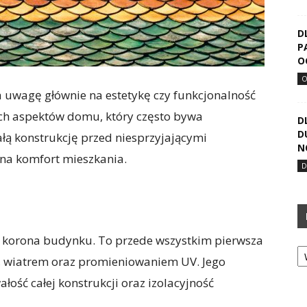
D
P
O
 uwagę głównie na estetykę czy funkcjonalność
ych aspektów domu, który często bywa
D
D
ałą konstrukcję przed niesprzyjającymi
N
na komfort mieszkania.
lko korona budynku. To przede wszystkim pierwsza
Ka
m, wiatrem oraz promieniowaniem UV. Jego
ość całej konstrukcji oraz izolacyjność