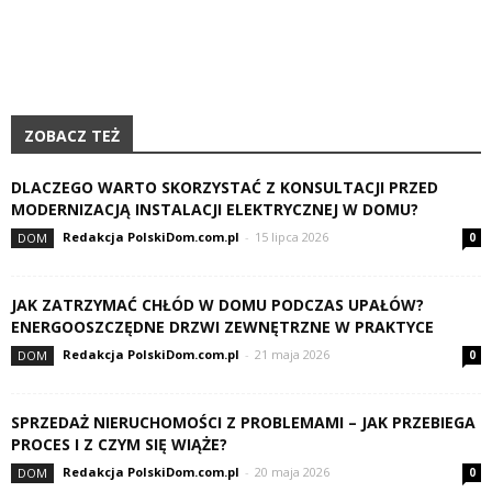
ZOBACZ TEŻ
DLACZEGO WARTO SKORZYSTAĆ Z KONSULTACJI PRZED
MODERNIZACJĄ INSTALACJI ELEKTRYCZNEJ W DOMU?
Redakcja PolskiDom.com.pl
-
15 lipca 2026
DOM
0
JAK ZATRZYMAĆ CHŁÓD W DOMU PODCZAS UPAŁÓW?
ENERGOOSZCZĘDNE DRZWI ZEWNĘTRZNE W PRAKTYCE
Redakcja PolskiDom.com.pl
-
21 maja 2026
DOM
0
SPRZEDAŻ NIERUCHOMOŚCI Z PROBLEMAMI – JAK PRZEBIEGA
PROCES I Z CZYM SIĘ WIĄŻE?
Redakcja PolskiDom.com.pl
-
20 maja 2026
DOM
0