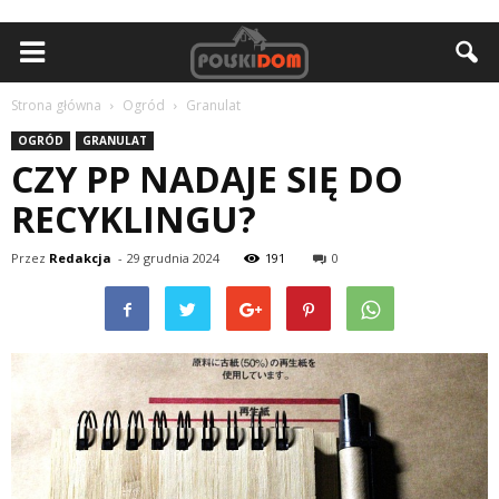
Strona główna
Ogród
Granulat
OGRÓD
GRANULAT
CZY PP NADAJE SIĘ DO
RECYKLINGU?
Przez
Redakcja
-
29 grudnia 2024
191
0