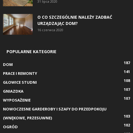
31 lipca 2020
O CO SZCZEGÓLNIE NALEŻY ZADBAĆ
URZĄDZAJĄC DOM?
16 czerwca 2020
POPULARNE KATEGORIE
187
DOM
141
PRACE I REMONTY
108
GŁOWICE STUDNI
107
GNIAZDKA
107
WYPOSAŻENIE
NOWOCZESNE GARDEROBY I SZAFY DO PRZEDPOKOJU
103
(WNĘKOWE, PRZESUWNE)
102
OGRÓD