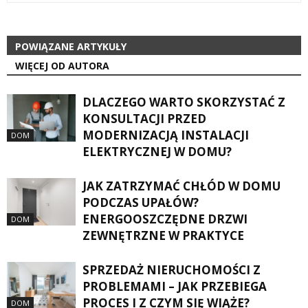
POWIĄZANE ARTYKUŁY
WIĘCEJ OD AUTORA
DLACZEGO WARTO SKORZYSTAĆ Z
KONSULTACJI PRZED
MODERNIZACJĄ INSTALACJI
DOM
ELEKTRYCZNEJ W DOMU?
JAK ZATRZYMAĆ CHŁÓD W DOMU
PODCZAS UPAŁÓW?
ENERGOOSZCZĘDNE DRZWI
DOM
ZEWNĘTRZNE W PRAKTYCE
SPRZEDAŻ NIERUCHOMOŚCI Z
PROBLEMAMI – JAK PRZEBIEGA
PROCES I Z CZYM SIĘ WIĄŻE?
DOM