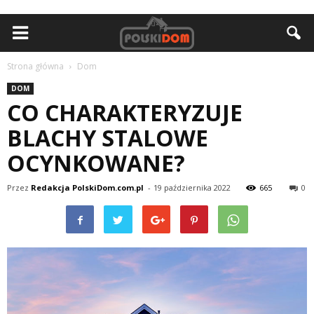
Strona główna
Dom
DOM
CO CHARAKTERYZUJE
BLACHY STALOWE
OCYNKOWANE?
Przez
Redakcja PolskiDom.com.pl
-
19 października 2022
665
0