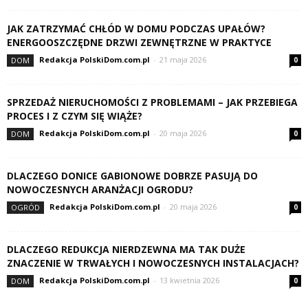
JAK ZATRZYMAĆ CHŁÓD W DOMU PODCZAS UPAŁÓW?
ENERGOOSZCZĘDNE DRZWI ZEWNĘTRZNE W PRAKTYCE
Redakcja PolskiDom.com.pl
-
21 maja 2026
DOM
0
SPRZEDAŻ NIERUCHOMOŚCI Z PROBLEMAMI – JAK PRZEBIEGA
PROCES I Z CZYM SIĘ WIĄŻE?
Redakcja PolskiDom.com.pl
-
20 maja 2026
DOM
0
DLACZEGO DONICE GABIONOWE DOBRZE PASUJĄ DO
NOWOCZESNYCH ARANŻACJI OGRODU?
Redakcja PolskiDom.com.pl
-
20 maja 2026
OGRÓD
0
DLACZEGO REDUKCJA NIERDZEWNA MA TAK DUŻE
ZNACZENIE W TRWAŁYCH I NOWOCZESNYCH INSTALACJACH?
Redakcja PolskiDom.com.pl
-
13 kwietnia 2026
DOM
0