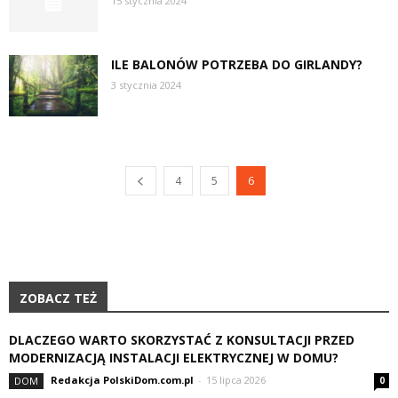
15 stycznia 2024
ILE BALONÓW POTRZEBA DO GIRLANDY?
3 stycznia 2024
4
5
6
ZOBACZ TEŻ
DLACZEGO WARTO SKORZYSTAĆ Z KONSULTACJI PRZED
MODERNIZACJĄ INSTALACJI ELEKTRYCZNEJ W DOMU?
Redakcja PolskiDom.com.pl
-
15 lipca 2026
DOM
0