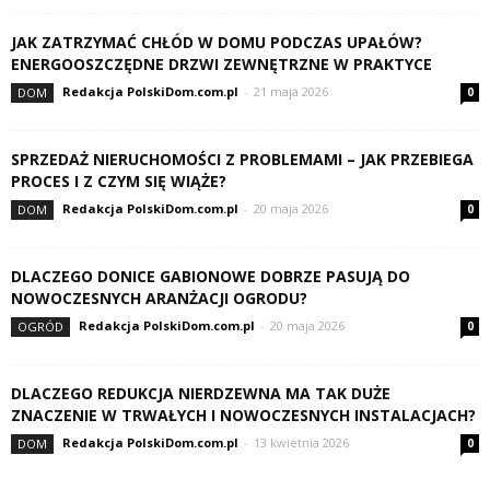
JAK ZATRZYMAĆ CHŁÓD W DOMU PODCZAS UPAŁÓW?
ENERGOOSZCZĘDNE DRZWI ZEWNĘTRZNE W PRAKTYCE
Redakcja PolskiDom.com.pl
-
21 maja 2026
DOM
0
SPRZEDAŻ NIERUCHOMOŚCI Z PROBLEMAMI – JAK PRZEBIEGA
PROCES I Z CZYM SIĘ WIĄŻE?
Redakcja PolskiDom.com.pl
-
20 maja 2026
DOM
0
DLACZEGO DONICE GABIONOWE DOBRZE PASUJĄ DO
NOWOCZESNYCH ARANŻACJI OGRODU?
Redakcja PolskiDom.com.pl
-
20 maja 2026
OGRÓD
0
DLACZEGO REDUKCJA NIERDZEWNA MA TAK DUŻE
ZNACZENIE W TRWAŁYCH I NOWOCZESNYCH INSTALACJACH?
Redakcja PolskiDom.com.pl
-
13 kwietnia 2026
DOM
0