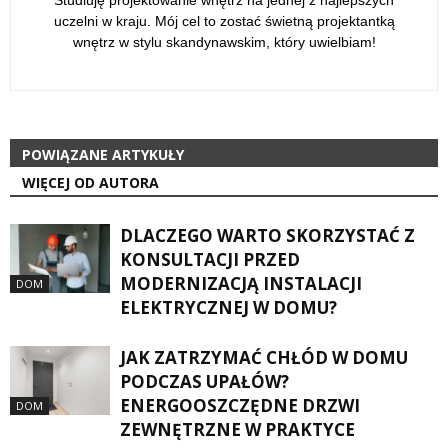
Studiuję projektowanie wnętrz na jednej z najlepszych
uczelni w kraju. Mój cel to zostać świetną projektantką
wnętrz w stylu skandynawskim, który uwielbiam!
POWIĄZANE ARTYKUŁY
WIĘCEJ OD AUTORA
DLACZEGO WARTO SKORZYSTAĆ Z
KONSULTACJI PRZED
MODERNIZACJĄ INSTALACJI
DOM
ELEKTRYCZNEJ W DOMU?
JAK ZATRZYMAĆ CHŁÓD W DOMU
PODCZAS UPAŁÓW?
ENERGOOSZCZĘDNE DRZWI
DOM
ZEWNĘTRZNE W PRAKTYCE