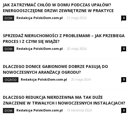
JAK ZATRZYMAĆ CHŁÓD W DOMU PODCZAS UPAŁÓW?
ENERGOOSZCZĘDNE DRZWI ZEWNĘTRZNE W PRAKTYCE
Redakcja PolskiDom.com.pl
-
21 maja 2026
DOM
0
SPRZEDAŻ NIERUCHOMOŚCI Z PROBLEMAMI – JAK PRZEBIEGA
PROCES I Z CZYM SIĘ WIĄŻE?
Redakcja PolskiDom.com.pl
-
20 maja 2026
DOM
0
DLACZEGO DONICE GABIONOWE DOBRZE PASUJĄ DO
NOWOCZESNYCH ARANŻACJI OGRODU?
Redakcja PolskiDom.com.pl
-
20 maja 2026
OGRÓD
0
DLACZEGO REDUKCJA NIERDZEWNA MA TAK DUŻE
ZNACZENIE W TRWAŁYCH I NOWOCZESNYCH INSTALACJACH?
Redakcja PolskiDom.com.pl
-
13 kwietnia 2026
DOM
0