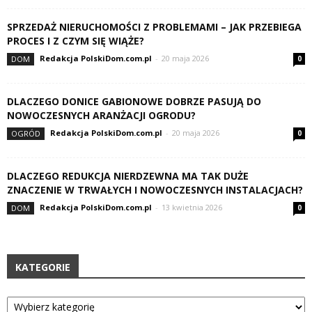
SPRZEDAŻ NIERUCHOMOŚCI Z PROBLEMAMI – JAK PRZEBIEGA
PROCES I Z CZYM SIĘ WIĄŻE?
Redakcja PolskiDom.com.pl
-
20 maja 2026
DOM
0
DLACZEGO DONICE GABIONOWE DOBRZE PASUJĄ DO
NOWOCZESNYCH ARANŻACJI OGRODU?
Redakcja PolskiDom.com.pl
-
20 maja 2026
OGRÓD
0
DLACZEGO REDUKCJA NIERDZEWNA MA TAK DUŻE
ZNACZENIE W TRWAŁYCH I NOWOCZESNYCH INSTALACJACH?
Redakcja PolskiDom.com.pl
-
13 kwietnia 2026
DOM
0
KATEGORIE
Kategorie