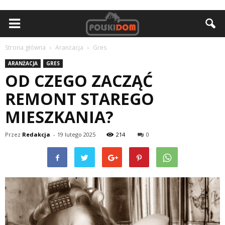
Strona główna
Aranżacja
Gres
ARANŻACJA
GRES
OD CZEGO ZACZĄĆ
REMONT STAREGO
MIESZKANIA?
Przez
Redakcja
-
19 lutego 2025
214
0