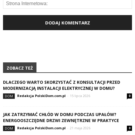
ZOBACZ TEŻ
DLACZEGO WARTO SKORZYSTAĆ Z KONSULTACJI PRZED
MODERNIZACJĄ INSTALACJI ELEKTRYCZNEJ W DOMU?
Redakcja PolskiDom.com.pl
-
15 lipca 2026
DOM
0
JAK ZATRZYMAĆ CHŁÓD W DOMU PODCZAS UPAŁÓW?
ENERGOOSZCZĘDNE DRZWI ZEWNĘTRZNE W PRAKTYCE
Redakcja PolskiDom.com.pl
-
21 maja 2026
DOM
0