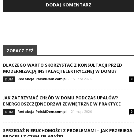
ZOBACZ TEŻ
DLACZEGO WARTO SKORZYSTAĆ Z KONSULTACJI PRZED
MODERNIZACJĄ INSTALACJI ELEKTRYCZNEJ W DOMU?
Redakcja PolskiDom.com.pl
-
15 lipca 2026
DOM
0
JAK ZATRZYMAĆ CHŁÓD W DOMU PODCZAS UPAŁÓW?
ENERGOOSZCZĘDNE DRZWI ZEWNĘTRZNE W PRAKTYCE
Redakcja PolskiDom.com.pl
-
21 maja 2026
DOM
0
SPRZEDAŻ NIERUCHOMOŚCI Z PROBLEMAMI – JAK PRZEBIEGA
PROCES I Z CZYM SIĘ WIĄŻE?