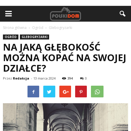
Strona główna
Ogród
Glebogryzarki
OGRÓD
GLEBOGRYZARKI
NA JAKĄ GŁĘBOKOŚĆ
MOŻNA KOPAĆ NA SWOJEJ
DZIAŁCE?
Przez
Redakcja
-
13 marca 2024
394
0