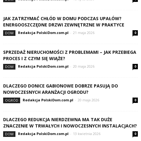
JAK ZATRZYMAĆ CHŁÓD W DOMU PODCZAS UPAŁÓW?
ENERGOOSZCZĘDNE DRZWI ZEWNĘTRZNE W PRAKTYCE
Redakcja PolskiDom.com.pl
-
21 maja 2026
DOM
0
SPRZEDAŻ NIERUCHOMOŚCI Z PROBLEMAMI – JAK PRZEBIEGA
PROCES I Z CZYM SIĘ WIĄŻE?
Redakcja PolskiDom.com.pl
-
20 maja 2026
DOM
0
DLACZEGO DONICE GABIONOWE DOBRZE PASUJĄ DO
NOWOCZESNYCH ARANŻACJI OGRODU?
Redakcja PolskiDom.com.pl
-
20 maja 2026
OGRÓD
0
DLACZEGO REDUKCJA NIERDZEWNA MA TAK DUŻE
ZNACZENIE W TRWAŁYCH I NOWOCZESNYCH INSTALACJACH?
Redakcja PolskiDom.com.pl
-
13 kwietnia 2026
DOM
0