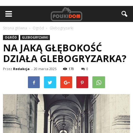
Strona główna
Ogród
Glebogryzarki
OGRÓD
GLEBOGRYZARKI
NA JAKĄ GŁĘBOKOŚĆ
DZIAŁA GLEBOGRYZARKA?
Przez
Redakcja
-
20 marca 2025
170
0