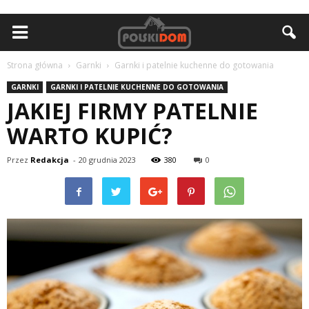
Strona główna
Garnki
Garnki i patelnie kuchenne do gotowania
GARNKI
GARNKI I PATELNIE KUCHENNE DO GOTOWANIA
JAKIEJ FIRMY PATELNIE
WARTO KUPIĆ?
Przez
Redakcja
-
20 grudnia 2023
380
0