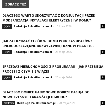
ZOBACZ TEŻ
DLACZEGO WARTO SKORZYSTAĆ Z KONSULTACJI PRZED
MODERNIZACJĄ INSTALACJI ELEKTRYCZNEJ W DOMU?
Redakcja PolskiDom.com.pl
-
15 lipca 2026
DOM
0
JAK ZATRZYMAĆ CHŁÓD W DOMU PODCZAS UPAŁÓW?
ENERGOOSZCZĘDNE DRZWI ZEWNĘTRZNE W PRAKTYCE
Redakcja PolskiDom.com.pl
-
21 maja 2026
DOM
0
SPRZEDAŻ NIERUCHOMOŚCI Z PROBLEMAMI – JAK PRZEBIEGA
PROCES I Z CZYM SIĘ WIĄŻE?
Redakcja PolskiDom.com.pl
-
20 maja 2026
DOM
0
DLACZEGO DONICE GABIONOWE DOBRZE PASUJĄ DO
NOWOCZESNYCH ARANŻACJI OGRODU?
Redakcja PolskiDom.com.pl
-
20 maja 2026
OGRÓD
0