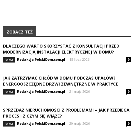
ZOBACZ TEŻ
DLACZEGO WARTO SKORZYSTAĆ Z KONSULTACJI PRZED
MODERNIZACJĄ INSTALACJI ELEKTRYCZNEJ W DOMU?
Redakcja PolskiDom.com.pl
-
15 lipca 2026
DOM
0
JAK ZATRZYMAĆ CHŁÓD W DOMU PODCZAS UPAŁÓW?
ENERGOOSZCZĘDNE DRZWI ZEWNĘTRZNE W PRAKTYCE
Redakcja PolskiDom.com.pl
-
21 maja 2026
DOM
0
SPRZEDAŻ NIERUCHOMOŚCI Z PROBLEMAMI – JAK PRZEBIEGA
PROCES I Z CZYM SIĘ WIĄŻE?
Redakcja PolskiDom.com.pl
-
20 maja 2026
DOM
0