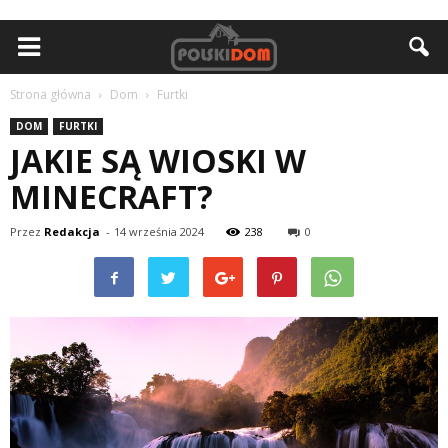
Strona główna
Dom
Furtki
DOM
FURTKI
JAKIE SĄ WIOSKI W
MINECRAFT?
Przez
Redakcja
-
14 września 2024
238
0