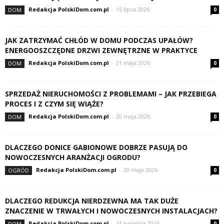
Redakcja PolskiDom.com.pl
-
15 lipca 2026
DOM
0
JAK ZATRZYMAĆ CHŁÓD W DOMU PODCZAS UPAŁÓW?
ENERGOOSZCZĘDNE DRZWI ZEWNĘTRZNE W PRAKTYCE
Redakcja PolskiDom.com.pl
-
21 maja 2026
DOM
0
SPRZEDAŻ NIERUCHOMOŚCI Z PROBLEMAMI – JAK PRZEBIEGA
PROCES I Z CZYM SIĘ WIĄŻE?
Redakcja PolskiDom.com.pl
-
20 maja 2026
DOM
0
DLACZEGO DONICE GABIONOWE DOBRZE PASUJĄ DO
NOWOCZESNYCH ARANŻACJI OGRODU?
Redakcja PolskiDom.com.pl
-
20 maja 2026
OGRÓD
0
DLACZEGO REDUKCJA NIERDZEWNA MA TAK DUŻE
ZNACZENIE W TRWAŁYCH I NOWOCZESNYCH INSTALACJACH?
Redakcja PolskiDom.com.pl
-
13 kwietnia 2026
DOM
0