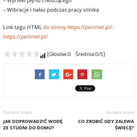
– Wycieki płynu chłodzącego
– Wibracje i hałas podczas pracy silnika
Link tagu HTML
do strony https://perimet.pl/:
https://perimet.pl/
[Głosów:0 Średnia:0/5]
Poprzedni artykuł
Następny artykuł
JAK DOPROWADZIĆ WODĘ
CO ZROBIĆ GDY ZALEWA
ZE STUDNI DO DOMU?
ŚWIECĘ?