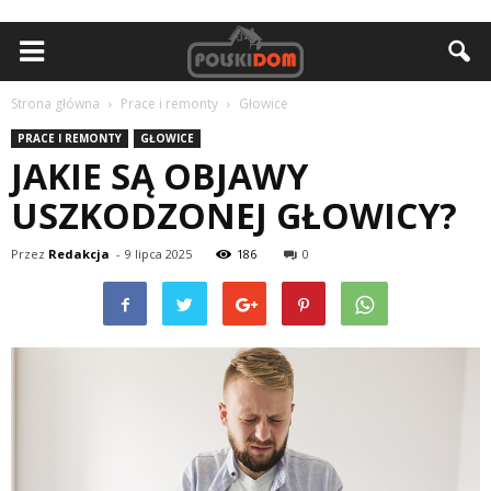
Strona główna
Prace i remonty
Głowice
PRACE I REMONTY
GŁOWICE
JAKIE SĄ OBJAWY
USZKODZONEJ GŁOWICY?
Przez
Redakcja
-
9 lipca 2025
186
0