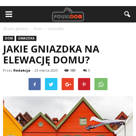
Strona główna
Dom
Gniazdka
DOM
GNIAZDKA
JAKIE GNIAZDKA NA
ELEWACJĘ DOMU?
Przez
Redakcja
-
23 marca 2025
189
0