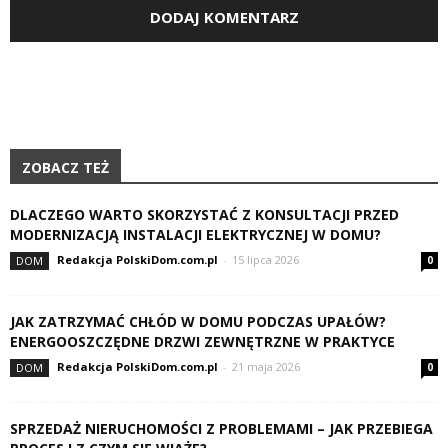
ZOBACZ TEŻ
DLACZEGO WARTO SKORZYSTAĆ Z KONSULTACJI PRZED
MODERNIZACJĄ INSTALACJI ELEKTRYCZNEJ W DOMU?
Redakcja PolskiDom.com.pl
-
15 lipca 2026
DOM
0
JAK ZATRZYMAĆ CHŁÓD W DOMU PODCZAS UPAŁÓW?
ENERGOOSZCZĘDNE DRZWI ZEWNĘTRZNE W PRAKTYCE
Redakcja PolskiDom.com.pl
-
21 maja 2026
DOM
0
SPRZEDAŻ NIERUCHOMOŚCI Z PROBLEMAMI – JAK PRZEBIEGA