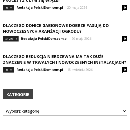
PROCES I Z CZYM SIĘ WIĄŻE?
Redakcja PolskiDom.com.pl
-
20 maja 2026
DOM
0
DLACZEGO DONICE GABIONOWE DOBRZE PASUJĄ DO
NOWOCZESNYCH ARANŻACJI OGRODU?
Redakcja PolskiDom.com.pl
-
20 maja 2026
OGRÓD
0
DLACZEGO REDUKCJA NIERDZEWNA MA TAK DUŻE
ZNACZENIE W TRWAŁYCH I NOWOCZESNYCH INSTALACJACH?
Redakcja PolskiDom.com.pl
-
13 kwietnia 2026
DOM
0
KATEGORIE
Kategorie