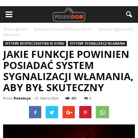
Strona główna
Systemy bezpieczeństwa w domu
Systemy sygnalizacji
włamania
SYSTEMY BEZPIECZEŃSTWA W DOMU
SYSTEMY SYGNALIZACJI WŁAMANIA
JAKIE FUNKCJE POWINIEN
POSIADAĆ SYSTEM
SYGNALIZACJI WŁAMANIA,
ABY BYŁ SKUTECZNY
Przez
Redakcja
-
21 marca 2023
480
0