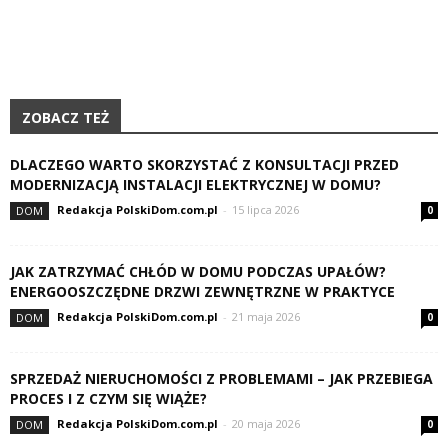
ZOBACZ TEŻ
DLACZEGO WARTO SKORZYSTAĆ Z KONSULTACJI PRZED
MODERNIZACJĄ INSTALACJI ELEKTRYCZNEJ W DOMU?
Redakcja PolskiDom.com.pl
-
15 lipca 2026
DOM
0
JAK ZATRZYMAĆ CHŁÓD W DOMU PODCZAS UPAŁÓW?
ENERGOOSZCZĘDNE DRZWI ZEWNĘTRZNE W PRAKTYCE
Redakcja PolskiDom.com.pl
-
21 maja 2026
DOM
0
SPRZEDAŻ NIERUCHOMOŚCI Z PROBLEMAMI – JAK PRZEBIEGA
PROCES I Z CZYM SIĘ WIĄŻE?
Redakcja PolskiDom.com.pl
-
20 maja 2026
DOM
0