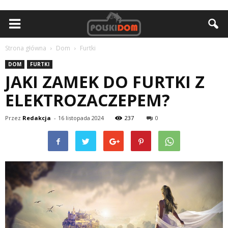
Strona główna
Dom
Furtki
DOM
FURTKI
JAKI ZAMEK DO FURTKI Z
ELEKTROZACZEPEM?
Przez
Redakcja
-
16 listopada 2024
237
0