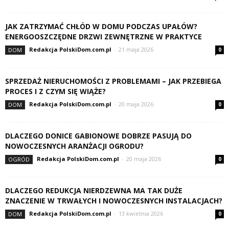
JAK ZATRZYMAĆ CHŁÓD W DOMU PODCZAS UPAŁÓW?
ENERGOOSZCZĘDNE DRZWI ZEWNĘTRZNE W PRAKTYCE
Redakcja PolskiDom.com.pl
-
21 maja 2026
DOM
0
SPRZEDAŻ NIERUCHOMOŚCI Z PROBLEMAMI – JAK PRZEBIEGA
PROCES I Z CZYM SIĘ WIĄŻE?
Redakcja PolskiDom.com.pl
-
20 maja 2026
DOM
0
DLACZEGO DONICE GABIONOWE DOBRZE PASUJĄ DO
NOWOCZESNYCH ARANŻACJI OGRODU?
Redakcja PolskiDom.com.pl
-
20 maja 2026
OGRÓD
0
DLACZEGO REDUKCJA NIERDZEWNA MA TAK DUŻE
ZNACZENIE W TRWAŁYCH I NOWOCZESNYCH INSTALACJACH?
Redakcja PolskiDom.com.pl
-
13 kwietnia 2026
DOM
0