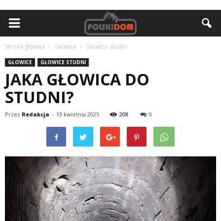
Strona główna
Głowice
Głowice studni
GŁOWICE
GŁOWICE STUDNI
JAKA GŁOWICA DO
STUDNI?
Przez
Redakcja
-
13 kwietnia 2025
208
0