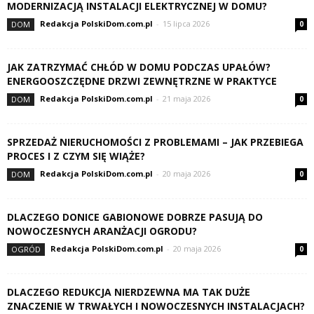
MODERNIZACJĄ INSTALACJI ELEKTRYCZNEJ W DOMU?
Redakcja PolskiDom.com.pl
-
15 lipca 2026
DOM
0
JAK ZATRZYMAĆ CHŁÓD W DOMU PODCZAS UPAŁÓW?
ENERGOOSZCZĘDNE DRZWI ZEWNĘTRZNE W PRAKTYCE
Redakcja PolskiDom.com.pl
-
21 maja 2026
DOM
0
SPRZEDAŻ NIERUCHOMOŚCI Z PROBLEMAMI – JAK PRZEBIEGA
PROCES I Z CZYM SIĘ WIĄŻE?
Redakcja PolskiDom.com.pl
-
20 maja 2026
DOM
0
DLACZEGO DONICE GABIONOWE DOBRZE PASUJĄ DO
NOWOCZESNYCH ARANŻACJI OGRODU?
Redakcja PolskiDom.com.pl
-
20 maja 2026
OGRÓD
0
DLACZEGO REDUKCJA NIERDZEWNA MA TAK DUŻE
ZNACZENIE W TRWAŁYCH I NOWOCZESNYCH INSTALACJACH?