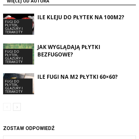
WIĘCEJ OD AUTORA
ILE KLEJU DO PŁYTEK NA 100M2?
FUGI DO
PŁYTEK,
GLAZURY I
TERAKOTY
JAK WYGLĄDAJĄ PŁYTKI
FUGI DO
BEZFUGOWE?
PŁYTEK,
GLAZURY I
TERAKOTY
ILE FUGI NA M2 PŁYTKI 60×60?
FUGI DO
PŁYTEK,
GLAZURY I
TERAKOTY
ZOSTAW ODPOWIEDŹ