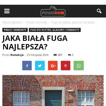
Strona główna
Prace i remonty
Fugi do płytek, glazury i terakoty
PRACE I REMONTY
FUGI DO PŁYTEK, GLAZURY I TERAKOTY
JAKA BIAŁA FUGA
NAJLEPSZA?
Przez
Redakcja
-
25 listopada 2024
207
0