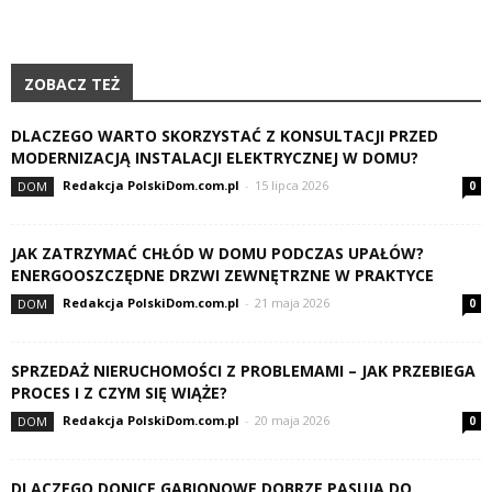
ZOBACZ TEŻ
DLACZEGO WARTO SKORZYSTAĆ Z KONSULTACJI PRZED
MODERNIZACJĄ INSTALACJI ELEKTRYCZNEJ W DOMU?
Redakcja PolskiDom.com.pl
-
15 lipca 2026
DOM
0
JAK ZATRZYMAĆ CHŁÓD W DOMU PODCZAS UPAŁÓW?
ENERGOOSZCZĘDNE DRZWI ZEWNĘTRZNE W PRAKTYCE
Redakcja PolskiDom.com.pl
-
21 maja 2026
DOM
0
SPRZEDAŻ NIERUCHOMOŚCI Z PROBLEMAMI – JAK PRZEBIEGA
PROCES I Z CZYM SIĘ WIĄŻE?
Redakcja PolskiDom.com.pl
-
20 maja 2026
DOM
0
DLACZEGO DONICE GABIONOWE DOBRZE PASUJĄ DO