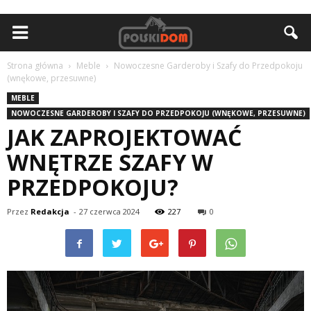
Strona główna
Meble
Nowoczesne Garderoby i Szafy do Przedpokoju
(wnękowe, przesuwne)
MEBLE
NOWOCZESNE GARDEROBY I SZAFY DO PRZEDPOKOJU (WNĘKOWE, PRZESUWNE)
JAK ZAPROJEKTOWAĆ
WNĘTRZE SZAFY W
PRZEDPOKOJU?
Przez
Redakcja
-
27 czerwca 2024
227
0