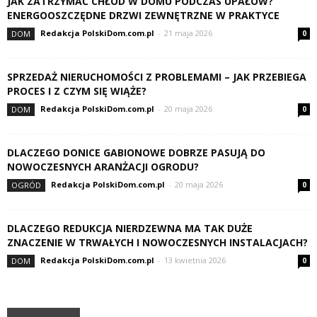
JAK ZATRZYMAĆ CHŁÓD W DOMU PODCZAS UPAŁÓW?
ENERGOOSZCZĘDNE DRZWI ZEWNĘTRZNE W PRAKTYCE
Redakcja PolskiDom.com.pl
-
21 maja 2026
DOM
0
SPRZEDAŻ NIERUCHOMOŚCI Z PROBLEMAMI – JAK PRZEBIEGA
PROCES I Z CZYM SIĘ WIĄŻE?
Redakcja PolskiDom.com.pl
-
20 maja 2026
DOM
0
DLACZEGO DONICE GABIONOWE DOBRZE PASUJĄ DO
NOWOCZESNYCH ARANŻACJI OGRODU?
Redakcja PolskiDom.com.pl
-
20 maja 2026
OGRÓD
0
DLACZEGO REDUKCJA NIERDZEWNA MA TAK DUŻE
ZNACZENIE W TRWAŁYCH I NOWOCZESNYCH INSTALACJACH?
Redakcja PolskiDom.com.pl
-
13 kwietnia 2026
DOM
0