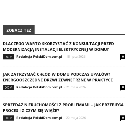
ZOBACZ TEŻ
DLACZEGO WARTO SKORZYSTAĆ Z KONSULTACJI PRZED
MODERNIZACJĄ INSTALACJI ELEKTRYCZNEJ W DOMU?
Redakcja PolskiDom.com.pl
-
15 lipca 2026
DOM
0
JAK ZATRZYMAĆ CHŁÓD W DOMU PODCZAS UPAŁÓW?
ENERGOOSZCZĘDNE DRZWI ZEWNĘTRZNE W PRAKTYCE
Redakcja PolskiDom.com.pl
-
21 maja 2026
DOM
0
SPRZEDAŻ NIERUCHOMOŚCI Z PROBLEMAMI – JAK PRZEBIEGA
PROCES I Z CZYM SIĘ WIĄŻE?
Redakcja PolskiDom.com.pl
-
20 maja 2026
DOM
0