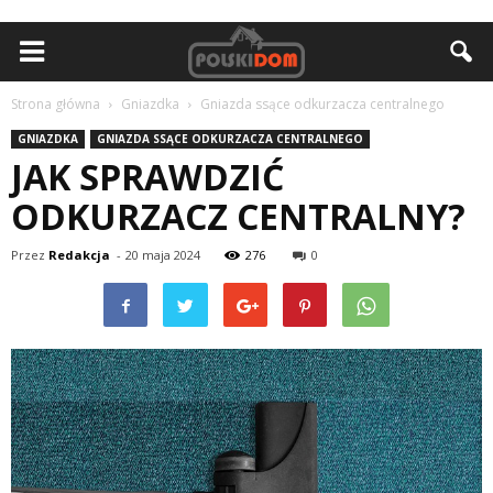
Strona główna
Gniazdka
Gniazda ssące odkurzacza centralnego
GNIAZDKA
GNIAZDA SSĄCE ODKURZACZA CENTRALNEGO
JAK SPRAWDZIĆ
ODKURZACZ CENTRALNY?
Przez
Redakcja
-
20 maja 2024
276
0