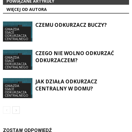
POWIĄZANE ARTYKUŁY
WIĘCEJ OD AUTORA
CZEMU ODKURZACZ BUCZY?
GNIAZDA
SSĄCE
ODKURZACZA
CENTRALNEGO
CZEGO NIE WOLNO ODKURZAĆ
GNIAZDA
ODKURZACZEM?
SSĄCE
ODKURZACZA
CENTRALNEGO
JAK DZIAŁA ODKURZACZ
GNIAZDA
CENTRALNY W DOMU?
SSĄCE
ODKURZACZA
CENTRALNEGO
ZOSTAW ODPOWIEDŹ