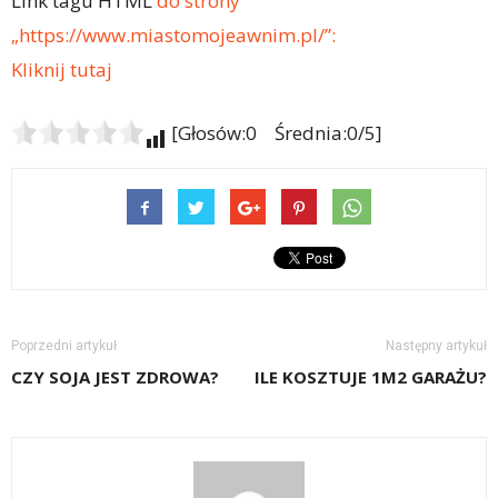
Link tagu HTML
do strony
„https://www.miastomojeawnim.pl/”:
Kliknij tutaj
[Głosów:0 Średnia:0/5]
Poprzedni artykuł
Następny artykuł
CZY SOJA JEST ZDROWA?
ILE KOSZTUJE 1M2 GARAŻU?