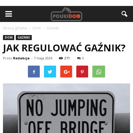
Strona główna
Dom
Gaźniki
DOM
GAŹNIKI
JAK REGULOWAĆ GAŹNIK?
Przez
Redakcja
-
7 maja 2024
271
0