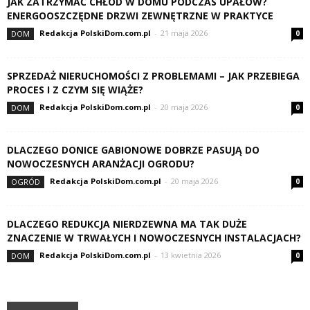
JAK ZATRZYMAĆ CHŁÓD W DOMU PODCZAS UPAŁÓW?
ENERGOOSZCZĘDNE DRZWI ZEWNĘTRZNE W PRAKTYCE
Redakcja PolskiDom.com.pl
-
21 maja 2026
DOM
0
SPRZEDAŻ NIERUCHOMOŚCI Z PROBLEMAMI – JAK PRZEBIEGA
PROCES I Z CZYM SIĘ WIĄŻE?
Redakcja PolskiDom.com.pl
-
20 maja 2026
DOM
0
DLACZEGO DONICE GABIONOWE DOBRZE PASUJĄ DO
NOWOCZESNYCH ARANŻACJI OGRODU?
Redakcja PolskiDom.com.pl
-
20 maja 2026
OGRÓD
0
DLACZEGO REDUKCJA NIERDZEWNA MA TAK DUŻE
ZNACZENIE W TRWAŁYCH I NOWOCZESNYCH INSTALACJACH?
Redakcja PolskiDom.com.pl
-
13 kwietnia 2026
DOM
0