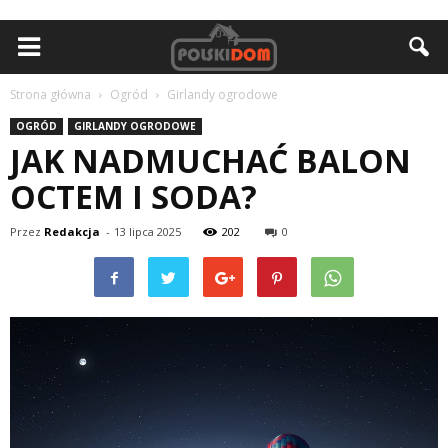
Strona główna
Ogród
Girlandy ogrodowe
OGRÓD
GIRLANDY OGRODOWE
JAK NADMUCHAĆ BALON
OCTEM I SODA?
Przez
Redakcja
-
13 lipca 2025
202
0