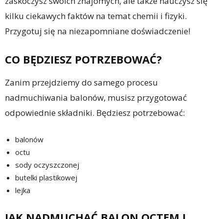
zaskoczysz swoich znajomych, ale także nauczysz się
kilku ciekawych faktów na temat chemii i fizyki.
Przygotuj się na niezapomniane doświadczenie!
CO BĘDZIESZ POTRZEBOWAĆ?
Zanim przejdziemy do samego procesu
nadmuchiwania balonów, musisz przygotować
odpowiednie składniki. Będziesz potrzebować:
balonów
octu
sody oczyszczonej
butelki plastikowej
lejka
JAK NADMUCHAĆ BALON OCTEM I