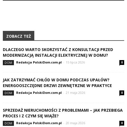
ZOBACZ TEŻ
DLACZEGO WARTO SKORZYSTAĆ Z KONSULTACJI PRZED
MODERNIZACJĄ INSTALACJI ELEKTRYCZNEJ W DOMU?
Redakcja PolskiDom.com.pl
-
15 lipca 2026
DOM
0
JAK ZATRZYMAĆ CHŁÓD W DOMU PODCZAS UPAŁÓW?
ENERGOOSZCZĘDNE DRZWI ZEWNĘTRZNE W PRAKTYCE
Redakcja PolskiDom.com.pl
-
21 maja 2026
DOM
0
SPRZEDAŻ NIERUCHOMOŚCI Z PROBLEMAMI – JAK PRZEBIEGA
PROCES I Z CZYM SIĘ WIĄŻE?
Redakcja PolskiDom.com.pl
-
20 maja 2026
DOM
0