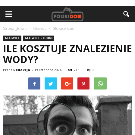
Strona główna
Głowice
Głowice studni
GŁOWICE
GŁOWICE STUDNI
ILE KOSZTUJE ZNALEZIENIE
WODY?
Przez
Redakcja
-
19 listopada 2024
215
0