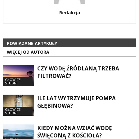
Redakcja
POWIĄZANE ARTYKUŁY
WIĘCEJ OD AUTORA
CZY WODĘ ŹRÓDLANĄ TRZEBA
FILTROWAĆ?
GŁOWICE
STUDNI
ILE LAT WYTRZYMUJE POMPA
GŁĘBINOWA?
GŁOWICE
STUDNI
KIEDY MOŻNA WZIĄĆ WODĘ
ŚWIĘCONĄ Z KOŚCIOŁA?