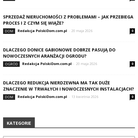
SPRZEDAŻ NIERUCHOMOŚCI Z PROBLEMAMI – JAK PRZEBIEGA
PROCES I Z CZYM SIĘ WIĄŻE?
Redakcja PolskiDom.com.pl
-
20 maja 2026
DOM
0
DLACZEGO DONICE GABIONOWE DOBRZE PASUJĄ DO
NOWOCZESNYCH ARANŻACJI OGRODU?
Redakcja PolskiDom.com.pl
-
20 maja 2026
OGRÓD
0
DLACZEGO REDUKCJA NIERDZEWNA MA TAK DUŻE
ZNACZENIE W TRWAŁYCH I NOWOCZESNYCH INSTALACJACH?
Redakcja PolskiDom.com.pl
-
13 kwietnia 2026
DOM
0
KATEGORIE
Kategorie