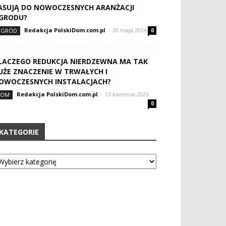
ASUJĄ DO NOWOCZESNYCH ARANŻACJI
GRODU?
Redakcja PolskiDom.com.pl
-
20 maja 2026
OGRÓD
0
LACZEGO REDUKCJA NIERDZEWNA MA TAK
UŻE ZNACZENIE W TRWAŁYCH I
OWOCZESNYCH INSTALACJACH?
Redakcja PolskiDom.com.pl
-
13 kwietnia 2026
DOM
0
KATEGORIE
tegorie