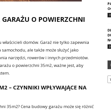
P
O
A GARAŻU O POWIERZCHNI
D
D
N
 właścicieli domów. Garaż nie tylko zapewnia
 samochodu, ale także może służyć jako
ia narzędzi, rowerów i innych przedmiotów.
arażu o powierzchni 35m2, ważne jest, aby
ktem.
Ka
2 – CZYNNIKI WPŁYWAJĄCE NA
chni 35m2? Cena budowy garażu może się różnić