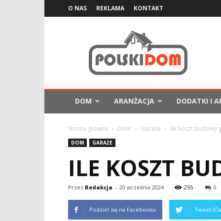
O NAS
REKLAMA
KONTAKT
PolskiDom.com.pl
DOM
ARANŻACJA
DODATKI I A
Strona główna
Dom
Garaże
Ile koszt budowy
DOM
GARAŻE
ILE KOSZT B
Przez
Redakcja
-
20 września 2024
255
0
Podziel się na Facebooku
Tweet (Ćw