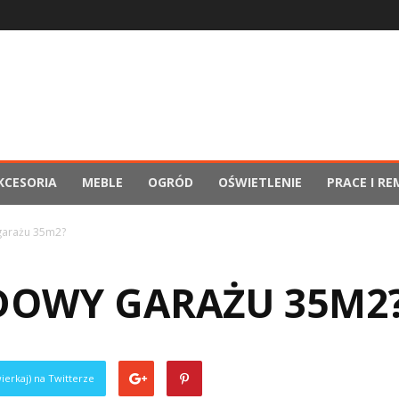
KCESORIA
MEBLE
OGRÓD
OŚWIETLENIE
PRACE I R
 garażu 35m2?
UDOWY GARAŻU 35M2
ierkaj) na Twitterze