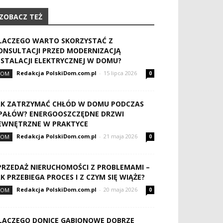
ZOBACZ TEŻ
LACZEGO WARTO SKORZYSTAĆ Z
ONSULTACJI PRZED MODERNIZACJĄ
NSTALACJI ELEKTRYCZNEJ W DOMU?
Redakcja PolskiDom.com.pl
-
15 lipca 2026
DOM
0
AK ZATRZYMAĆ CHŁÓD W DOMU PODCZAS
PAŁÓW? ENERGOOSZCZĘDNE DRZWI
EWNĘTRZNE W PRAKTYCE
Redakcja PolskiDom.com.pl
-
21 maja 2026
DOM
0
PRZEDAŻ NIERUCHOMOŚCI Z PROBLEMAMI –
AK PRZEBIEGA PROCES I Z CZYM SIĘ WIĄŻE?
Redakcja PolskiDom.com.pl
-
20 maja 2026
DOM
0
LACZEGO DONICE GABIONOWE DOBRZE