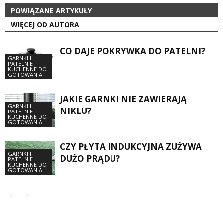
POWIĄZANE ARTYKUŁY
WIĘCEJ OD AUTORA
CO DAJE POKRYWKA DO PATELNI?
GARNKI I
PATELNIE
KUCHENNE DO
GOTOWANIA
JAKIE GARNKI NIE ZAWIERAJĄ
GARNKI I
NIKLU?
PATELNIE
KUCHENNE DO
GOTOWANIA
CZY PŁYTA INDUKCYJNA ZUŻYWA
GARNKI I
DUŻO PRĄDU?
PATELNIE
KUCHENNE DO
GOTOWANIA