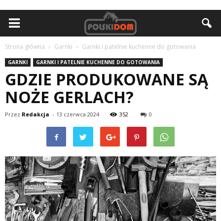
Strona główna
Garnki
Garnki i patelnie kuchenne do gotowania
GARNKI
GARNKI I PATELNIE KUCHENNE DO GOTOWANIA
GDZIE PRODUKOWANE SĄ
NOŻE GERLACH?
Przez
Redakcja
-
13 czerwca 2024
352
0