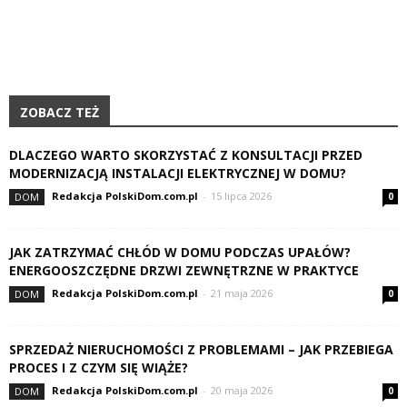
ZOBACZ TEŻ
DLACZEGO WARTO SKORZYSTAĆ Z KONSULTACJI PRZED
MODERNIZACJĄ INSTALACJI ELEKTRYCZNEJ W DOMU?
Redakcja PolskiDom.com.pl
-
15 lipca 2026
DOM
0
JAK ZATRZYMAĆ CHŁÓD W DOMU PODCZAS UPAŁÓW?
ENERGOOSZCZĘDNE DRZWI ZEWNĘTRZNE W PRAKTYCE
Redakcja PolskiDom.com.pl
-
21 maja 2026
DOM
0
SPRZEDAŻ NIERUCHOMOŚCI Z PROBLEMAMI – JAK PRZEBIEGA
PROCES I Z CZYM SIĘ WIĄŻE?
Redakcja PolskiDom.com.pl
-
20 maja 2026
DOM
0