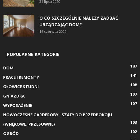
31 lipca 2020
O CO SZCZEGÓLNIE NALEŻY ZADBAĆ
URZĄDZAJĄC DOM?
16 czerwca 2020
POPULARNE KATEGORIE
187
DOM
141
PRACE I REMONTY
108
GŁOWICE STUDNI
107
GNIAZDKA
107
WYPOSAŻENIE
NOWOCZESNE GARDEROBY I SZAFY DO PRZEDPOKOJU
103
(WNĘKOWE, PRZESUWNE)
102
OGRÓD