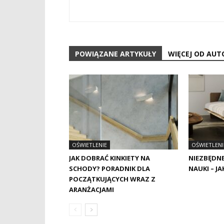
POWIĄZANE ARTYKUŁY
WIĘCEJ OD AUT
OŚWIETLENIE
OŚWIETLENI
JAK DOBRAĆ KINKIETY NA
NIEZBĘDNE
SCHODY? PORADNIK DLA
NAUKI – J
POCZĄTKUJĄCYCH WRAZ Z
ARANŻACJAMI