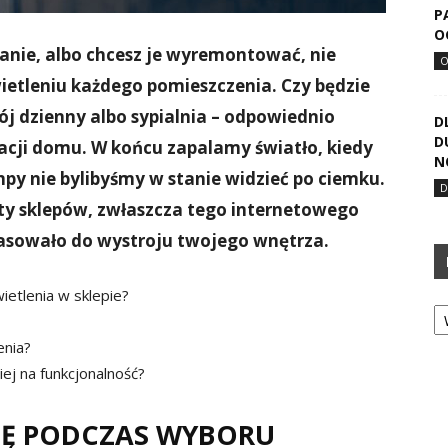
P
O
kanie, albo chcesz je wyremontować, nie
etleniu każdego pomieszczenia. Czy będzie
ój dzienny albo sypialnia – odpowiednio
D
D
cji domu. W końcu zapalamy światło, kiedy
N
py nie bylibyśmy w stanie widzieć po ciemku.
rty sklepów, zwłaszcza tego internetowego
 pasowało do wystroju twojego wnętrza.
etlenia w sklepie?
Ka
enia?
ej na funkcjonalność?
Ę PODCZAS WYBORU