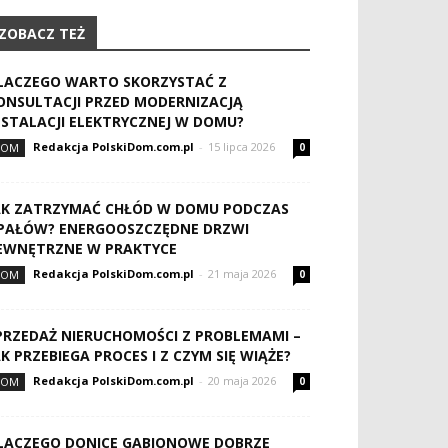
ZOBACZ TEŻ
LACZEGO WARTO SKORZYSTAĆ Z
ONSULTACJI PRZED MODERNIZACJĄ
NSTALACJI ELEKTRYCZNEJ W DOMU?
Redakcja PolskiDom.com.pl
-
15 lipca 2026
DOM
0
AK ZATRZYMAĆ CHŁÓD W DOMU PODCZAS
PAŁÓW? ENERGOOSZCZĘDNE DRZWI
EWNĘTRZNE W PRAKTYCE
Redakcja PolskiDom.com.pl
-
21 maja 2026
DOM
0
PRZEDAŻ NIERUCHOMOŚCI Z PROBLEMAMI –
AK PRZEBIEGA PROCES I Z CZYM SIĘ WIĄŻE?
Redakcja PolskiDom.com.pl
-
20 maja 2026
DOM
0
LACZEGO DONICE GABIONOWE DOBRZE