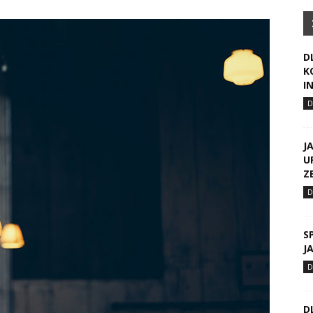
D
K
I
J
U
Z
S
J
D