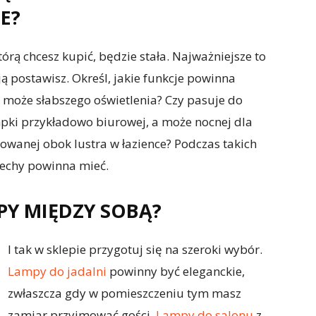
E?
órą chcesz kupić, będzie stała. Najważniejsze to
ą postawisz. Określ, jakie funkcje powinna
 może słabszego oświetlenia? Czy pasuje do
pki przykładowo biurowej, a może nocnej dla
owanej obok lustra w łazience? Podczas takich
cechy powinna mieć.
PY MIĘDZY SOBĄ?
I tak w sklepie przygotuj się na szeroki wybór.
Lampy do jadalni
powinny być eleganckie,
zwłaszcza gdy w pomieszczeniu tym masz
zamiar przyjmować gości.
Lampy do salonu
z