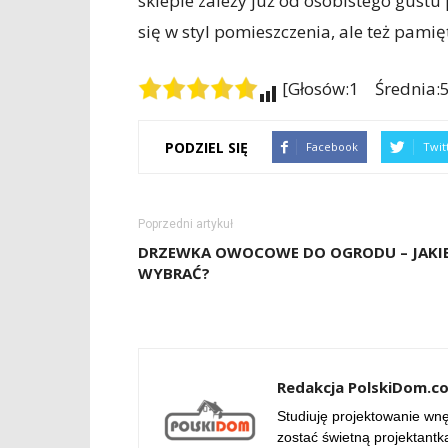
sklepie zależy już od osobistego gus
się w styl pomieszczenia, ale też pamię
[Głosów:1 Średnia:5
PODZIEL SIĘ
Facebook
Twit
Poprzedni artykuł
DRZEWKA OWOCOWE DO OGRODU – JAKI
WYBRAĆ?
Redakcja PolskiDom.c
Studiuję projektowanie wnęt
zostać świetną projektantk