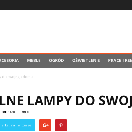
KCESORIA
MEBLE
OGRÓD
OŚWIETLENIE
PRACE I R
py do swojego domu!
ALNE LAMPY DO SWO
1438
0
ierkaj) na Twitterze