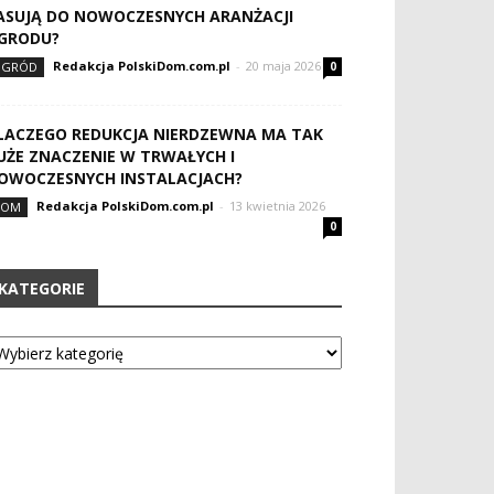
ASUJĄ DO NOWOCZESNYCH ARANŻACJI
GRODU?
Redakcja PolskiDom.com.pl
-
20 maja 2026
OGRÓD
0
LACZEGO REDUKCJA NIERDZEWNA MA TAK
UŻE ZNACZENIE W TRWAŁYCH I
OWOCZESNYCH INSTALACJACH?
Redakcja PolskiDom.com.pl
-
13 kwietnia 2026
DOM
0
KATEGORIE
tegorie