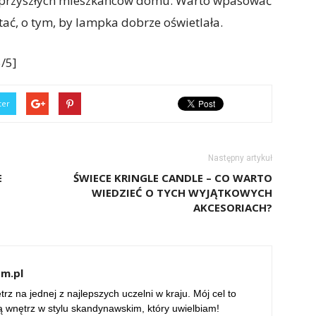
tu przyszłych mieszkańców domu. Warto wpasować
tać, o tym, by lampka dobrze oświetlała.
/5]
ter
Następny artykuł
E
ŚWIECE KRINGLE CANDLE – CO WARTO
WIEDZIEĆ O TYCH WYJĄTKOWYCH
AKCESORIACH?
om.pl
rz na jednej z najlepszych uczelni w kraju. Mój cel to
ą wnętrz w stylu skandynawskim, który uwielbiam!