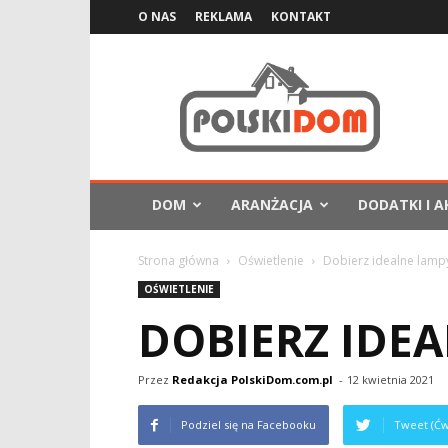
O NAS
REKLAMA
KONTAKT
PolskiDom.com.pl
DOM
ARANŻACJA
DODATKI I A
Strona główna
Oświetlenie
Dobierz idealne lam
OŚWIETLENIE
DOBIERZ IDE
Przez
Redakcja PolskiDom.com.pl
-
12 kwietnia 2021
Podziel się na Facebooku
Tweet (Ćw