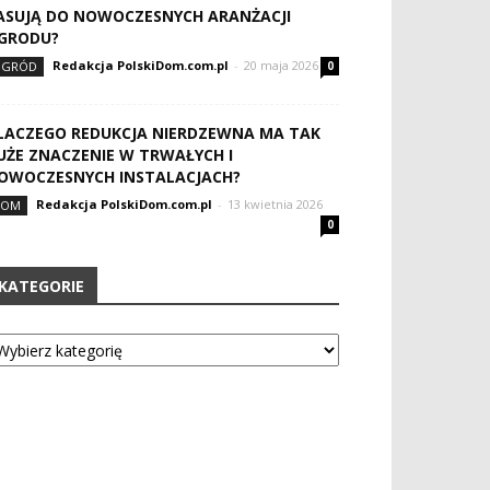
ASUJĄ DO NOWOCZESNYCH ARANŻACJI
GRODU?
Redakcja PolskiDom.com.pl
-
20 maja 2026
OGRÓD
0
LACZEGO REDUKCJA NIERDZEWNA MA TAK
UŻE ZNACZENIE W TRWAŁYCH I
OWOCZESNYCH INSTALACJACH?
Redakcja PolskiDom.com.pl
-
13 kwietnia 2026
DOM
0
KATEGORIE
tegorie