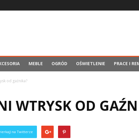
KCESORIA
MEBLE
OGRÓD
OŚWIETLENIE
PRACE I R
rysk od gaźnika?
NI WTRYSK OD GAŹN
ierkaj) na Twitterze