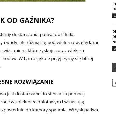
P
O
SK OD GAŹNIKA?
D
stemy dostarczania paliwa do silnika
D
 i wady, ale różnią się pod wieloma względami.
N
ozwiązaniem, które zyskuje coraz większą
odów. W tym artykule przyjrzymy się bliżej
.
Ka
ESNE ROZWIĄZANIE
iwo jest dostarczane do silnika za pomocą
zone w kolektorze dolotowym i wtryskują
bezpośrednio do komory spalania. Wtrysk paliwa