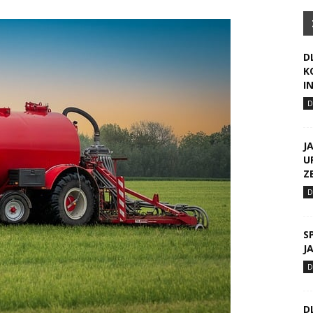
D
K
I
J
U
Z
S
J
D