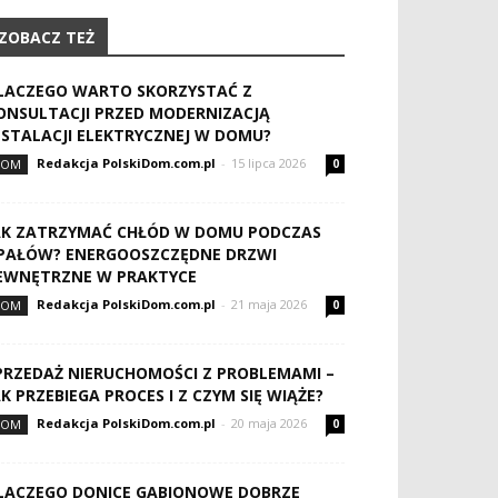
ZOBACZ TEŻ
LACZEGO WARTO SKORZYSTAĆ Z
ONSULTACJI PRZED MODERNIZACJĄ
NSTALACJI ELEKTRYCZNEJ W DOMU?
Redakcja PolskiDom.com.pl
-
15 lipca 2026
DOM
0
AK ZATRZYMAĆ CHŁÓD W DOMU PODCZAS
PAŁÓW? ENERGOOSZCZĘDNE DRZWI
EWNĘTRZNE W PRAKTYCE
Redakcja PolskiDom.com.pl
-
21 maja 2026
DOM
0
PRZEDAŻ NIERUCHOMOŚCI Z PROBLEMAMI –
AK PRZEBIEGA PROCES I Z CZYM SIĘ WIĄŻE?
Redakcja PolskiDom.com.pl
-
20 maja 2026
DOM
0
LACZEGO DONICE GABIONOWE DOBRZE