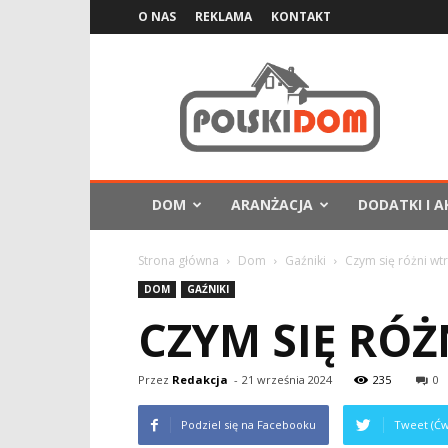
O NAS
REKLAMA
KONTAKT
PolskiDom.com.pl
DOM
ARANŻACJA
DODATKI I A
Strona główna
Dom
Gaźniki
Czym się różni wt
DOM
GAŹNIKI
CZYM SIĘ RÓŻ
Przez
Redakcja
-
21 września 2024
235
0
Podziel się na Facebooku
Tweet (Ćw