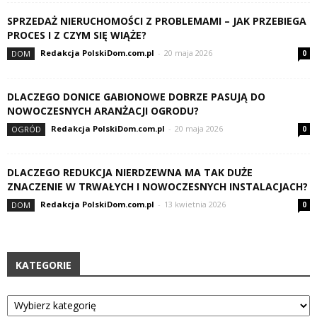
SPRZEDAŻ NIERUCHOMOŚCI Z PROBLEMAMI – JAK PRZEBIEGA
PROCES I Z CZYM SIĘ WIĄŻE?
Redakcja PolskiDom.com.pl
-
20 maja 2026
DOM
0
DLACZEGO DONICE GABIONOWE DOBRZE PASUJĄ DO
NOWOCZESNYCH ARANŻACJI OGRODU?
Redakcja PolskiDom.com.pl
-
20 maja 2026
OGRÓD
0
DLACZEGO REDUKCJA NIERDZEWNA MA TAK DUŻE
ZNACZENIE W TRWAŁYCH I NOWOCZESNYCH INSTALACJACH?
Redakcja PolskiDom.com.pl
-
13 kwietnia 2026
DOM
0
KATEGORIE
Kategorie