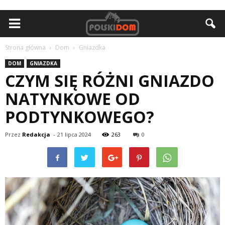
Strona główna
Dom
Gniazdka
DOM
GNIAZDKA
CZYM SIĘ RÓŻNI GNIAZDO
NATYNKOWE OD
PODTYNKOWEGO?
Przez
Redakcja
-
21 lipca 2024
263
0