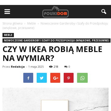
Strona główna
Meble
Nowoczesne Garderoby i Szafy do Przedpokoju
(wnękowe, przesuwne)
MEBLE
NOWOCZESNE GARDEROBY I SZAFY DO PRZEDPOKOJU (WNĘKOWE, PRZESUWNE)
CZY W IKEA ROBIĄ MEBLE
NA WYMIAR?
Przez
Redakcja
-
1 maja 2025
218
0