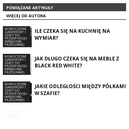
POWIĄZANE ARTYKUŁY
WIĘCEJ OD AUTORA
NOWOCZESNE
ILE CZEKA SIĘ NA KUCHNIĘ NA
GARDEROBY I
SZAFY DO
WYMIAR?
PRZEDPOKOJU
(WNĘKOWE,
PRZESUWNE)
NOWOCZESNE
JAK DŁUGO CZEKA SIĘ NA MEBLE Z
GARDEROBY I
SZAFY DO
BLACK RED WHITE?
PRZEDPOKOJU
(WNĘKOWE,
PRZESUWNE)
NOWOCZESNE
JAKIE ODLEGŁOŚCI MIĘDZY PÓŁKAMI
GARDEROBY I
SZAFY DO
W SZAFIE?
PRZEDPOKOJU
(WNĘKOWE,
PRZESUWNE)