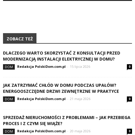
ZOBACZ TEŻ
DLACZEGO WARTO SKORZYSTAĆ Z KONSULTACJI PRZED
MODERNIZACJĄ INSTALACJI ELEKTRYCZNEJ W DOMU?
Redakcja PolskiDom.com.pl
-
15 lipca 2026
DOM
0
JAK ZATRZYMAĆ CHŁÓD W DOMU PODCZAS UPAŁÓW?
ENERGOOSZCZĘDNE DRZWI ZEWNĘTRZNE W PRAKTYCE
Redakcja PolskiDom.com.pl
-
21 maja 2026
DOM
0
SPRZEDAŻ NIERUCHOMOŚCI Z PROBLEMAMI – JAK PRZEBIEGA
PROCES I Z CZYM SIĘ WIĄŻE?
Redakcja PolskiDom.com.pl
-
20 maja 2026
DOM
0