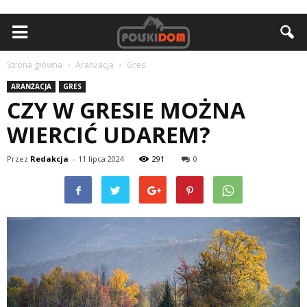
Strona główna
Aranżacja
Gres
ARANŻACJA
GRES
CZY W GRESIE MOŻNA
WIERCIĆ UDAREM?
Przez
Redakcja
-
11 lipca 2024
291
0