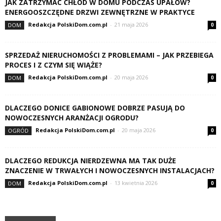
JAK ZATRZYMAĆ CHŁÓD W DOMU PODCZAS UPAŁÓW?
ENERGOOSZCZĘDNE DRZWI ZEWNĘTRZNE W PRAKTYCE
Redakcja PolskiDom.com.pl
-
21 maja 2026
DOM
0
SPRZEDAŻ NIERUCHOMOŚCI Z PROBLEMAMI – JAK PRZEBIEGA
PROCES I Z CZYM SIĘ WIĄŻE?
Redakcja PolskiDom.com.pl
-
20 maja 2026
DOM
0
DLACZEGO DONICE GABIONOWE DOBRZE PASUJĄ DO
NOWOCZESNYCH ARANŻACJI OGRODU?
Redakcja PolskiDom.com.pl
-
20 maja 2026
OGRÓD
0
DLACZEGO REDUKCJA NIERDZEWNA MA TAK DUŻE
ZNACZENIE W TRWAŁYCH I NOWOCZESNYCH INSTALACJACH?
Redakcja PolskiDom.com.pl
-
13 kwietnia 2026
DOM
0