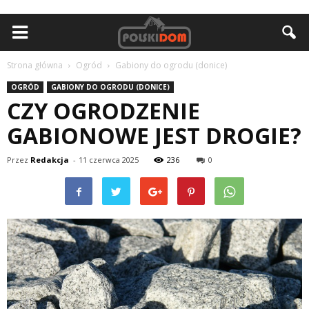
Strona główna
Ogród
Gabiony do ogrodu (donice)
OGRÓD
GABIONY DO OGRODU (DONICE)
CZY OGRODZENIE
GABIONOWE JEST DROGIE?
Przez
Redakcja
-
11 czerwca 2025
236
0