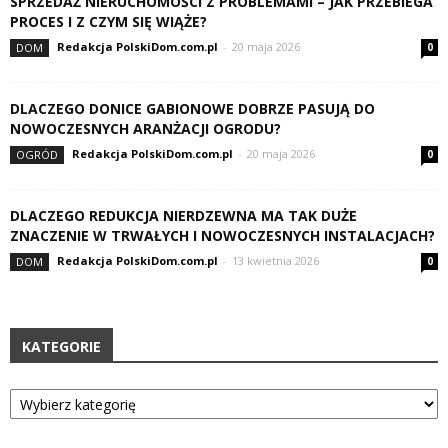
SPRZEDAŻ NIERUCHOMOŚCI Z PROBLEMAMI – JAK PRZEBIEGA
PROCES I Z CZYM SIĘ WIĄŻE?
Redakcja PolskiDom.com.pl
-
20 maja 2026
DOM
0
DLACZEGO DONICE GABIONOWE DOBRZE PASUJĄ DO
NOWOCZESNYCH ARANŻACJI OGRODU?
Redakcja PolskiDom.com.pl
-
20 maja 2026
OGRÓD
0
DLACZEGO REDUKCJA NIERDZEWNA MA TAK DUŻE
ZNACZENIE W TRWAŁYCH I NOWOCZESNYCH INSTALACJACH?
Redakcja PolskiDom.com.pl
-
13 kwietnia 2026
DOM
0
KATEGORIE
Kategorie