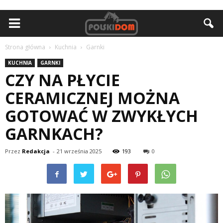
Strona główna
Kuchnia
Garnki
KUCHNIA
GARNKI
CZY NA PŁYCIE
CERAMICZNEJ MOŻNA
GOTOWAĆ W ZWYKŁYCH
GARNKACH?
Przez
Redakcja
-
21 września 2025
193
0