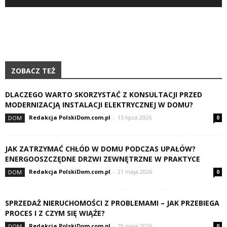
ZOBACZ TEŻ
DLACZEGO WARTO SKORZYSTAĆ Z KONSULTACJI PRZED
MODERNIZACJĄ INSTALACJI ELEKTRYCZNEJ W DOMU?
Redakcja PolskiDom.com.pl
-
15 lipca 2026
DOM
0
JAK ZATRZYMAĆ CHŁÓD W DOMU PODCZAS UPAŁÓW?
ENERGOOSZCZĘDNE DRZWI ZEWNĘTRZNE W PRAKTYCE
Redakcja PolskiDom.com.pl
-
21 maja 2026
DOM
0
SPRZEDAŻ NIERUCHOMOŚCI Z PROBLEMAMI – JAK PRZEBIEGA
PROCES I Z CZYM SIĘ WIĄŻE?
Redakcja PolskiDom.com.pl
-
20 maja 2026
DOM
0