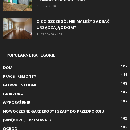
31 lipca 2020
O CO SZCZEGÓLNIE NALEŻY ZADBAĆ
URZĄDZAJĄC DOM?
16 czerwca 2020
POPULARNE KATEGORIE
187
DOM
141
PRACE I REMONTY
108
GŁOWICE STUDNI
107
GNIAZDKA
107
WYPOSAŻENIE
NOWOCZESNE GARDEROBY I SZAFY DO PRZEDPOKOJU
103
(WNĘKOWE, PRZESUWNE)
102
OGRÓD