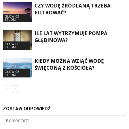
CZY WODĘ ŹRÓDLANĄ TRZEBA
FILTROWAĆ?
GŁOWICE
STUDNI
ILE LAT WYTRZYMUJE POMPA
GŁĘBINOWA?
GŁOWICE
STUDNI
KIEDY MOŻNA WZIĄĆ WODĘ
ŚWIĘCONĄ Z KOŚCIOŁA?
GŁOWICE
STUDNI
ZOSTAW ODPOWIEDŹ