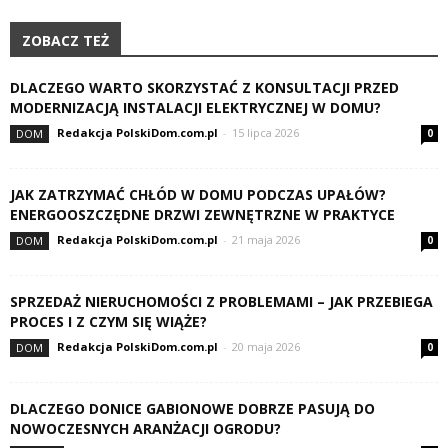
ZOBACZ TEŻ
DLACZEGO WARTO SKORZYSTAĆ Z KONSULTACJI PRZED
MODERNIZACJĄ INSTALACJI ELEKTRYCZNEJ W DOMU?
Redakcja PolskiDom.com.pl
-
15 lipca 2026
DOM
0
JAK ZATRZYMAĆ CHŁÓD W DOMU PODCZAS UPAŁÓW?
ENERGOOSZCZĘDNE DRZWI ZEWNĘTRZNE W PRAKTYCE
Redakcja PolskiDom.com.pl
-
21 maja 2026
DOM
0
SPRZEDAŻ NIERUCHOMOŚCI Z PROBLEMAMI – JAK PRZEBIEGA
PROCES I Z CZYM SIĘ WIĄŻE?
Redakcja PolskiDom.com.pl
-
20 maja 2026
DOM
0
DLACZEGO DONICE GABIONOWE DOBRZE PASUJĄ DO
NOWOCZESNYCH ARANŻACJI OGRODU?