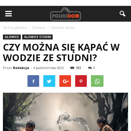
Strona główna
Głowice
Głowice studni
GŁOWICE
GŁOWICE STUDNI
CZY MOŻNA SIĘ KĄPAĆ W
WODZIE ZE STUDNI?
Przez
Redakcja
-
4 października 2025
183
0