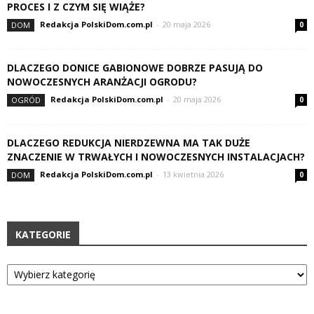
PROCES I Z CZYM SIĘ WIĄŻE?
Redakcja PolskiDom.com.pl
-
20 maja 2026
DOM
0
DLACZEGO DONICE GABIONOWE DOBRZE PASUJĄ DO
NOWOCZESNYCH ARANŻACJI OGRODU?
Redakcja PolskiDom.com.pl
-
20 maja 2026
OGRÓD
0
DLACZEGO REDUKCJA NIERDZEWNA MA TAK DUŻE
ZNACZENIE W TRWAŁYCH I NOWOCZESNYCH INSTALACJACH?
Redakcja PolskiDom.com.pl
-
13 kwietnia 2026
DOM
0
KATEGORIE
Kategorie