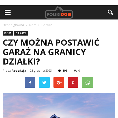
Strona główna
Dom
Garaże
DOM
GARAŻE
CZY MOŻNA POSTAWIĆ
GARAŻ NA GRANICY
DZIAŁKI?
Przez
Redakcja
-
28 grudnia 2023
398
0