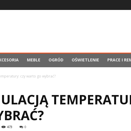
KCESORIA
MEBLE
OGRÓD
OŚWIETLENIE
PRACE I R
 temperatury: czy warto go wybrać?
GULACJĄ TEMPERATU
YBRAĆ?
473
0