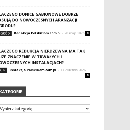
LACZEGO DONICE GABIONOWE DOBRZE
ASUJĄ DO NOWOCZESNYCH ARANŻACJI
GRODU?
Redakcja PolskiDom.com.pl
-
20 maja 2026
OGRÓD
0
LACZEGO REDUKCJA NIERDZEWNA MA TAK
UŻE ZNACZENIE W TRWAŁYCH I
OWOCZESNYCH INSTALACJACH?
Redakcja PolskiDom.com.pl
-
13 kwietnia 2026
DOM
0
KATEGORIE
tegorie