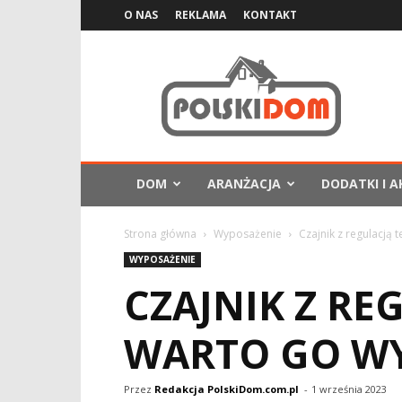
O NAS
REKLAMA
KONTAKT
PolskiDom.com.pl
DOM
ARANŻACJA
DODATKI I A
Strona główna
Wyposażenie
Czajnik z regulacją
WYPOSAŻENIE
CZAJNIK Z RE
WARTO GO W
Przez
Redakcja PolskiDom.com.pl
-
1 września 2023