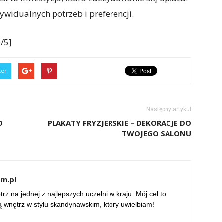
ywidualnych potrzeb i preferencji.
/5]
ter
Następny artykuł
O
PLAKATY FRYZJERSKIE – DEKORACJE DO
TWOJEGO SALONU
om.pl
rz na jednej z najlepszych uczelni w kraju. Mój cel to
ą wnętrz w stylu skandynawskim, który uwielbiam!