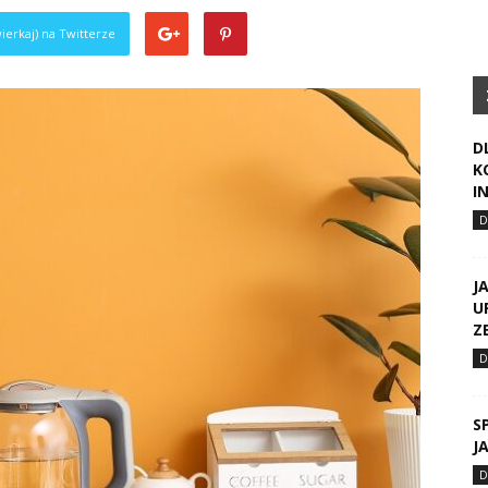
ierkaj) na Twitterze
D
K
I
J
U
Z
S
J