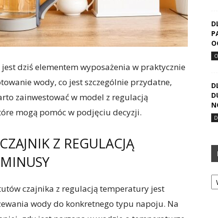
D
P
O
re jest dziś elementem wyposażenia w praktycznie
towanie wody, co jest szczególnie przydatne,
D
D
 warto zainwestować w model z regulacją
N
tóre mogą pomóc w podjęciu decyzji.
ZAJNIK Z REGULACJĄ
 MINUSY
Ka
utów czajnika z regulacją temperatury jest
ewania wody do konkretnego typu napoju. Na