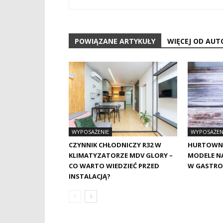
POWIĄZANE ARTYKUŁY
WIĘCEJ OD AUT
WYPOSAŻENIE
WYPOSAŻEN
CZYNNIK CHŁODNICZY R32 W
HURTOWNIA
KLIMATYZATORZE MDV GLORY –
MODELE NA
CO WARTO WIEDZIEĆ PRZED
W GASTRO
INSTALACJĄ?