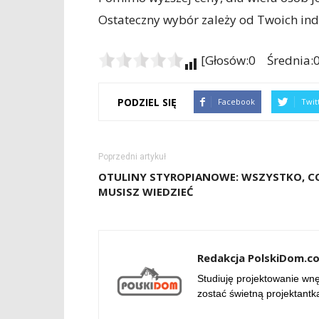
Ostateczny wybór zależy od Twoich ind
[Głosów:0 Średnia:0
PODZIEL SIĘ
Facebook
Twit
Poprzedni artykuł
OTULINY STYROPIANOWE: WSZYSTKO, C
MUSISZ WIEDZIEĆ
Redakcja PolskiDom.c
Studiuję projektowanie wnęt
zostać świetną projektantk