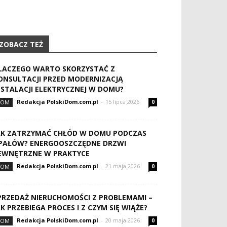
ZOBACZ TEŻ
LACZEGO WARTO SKORZYSTAĆ Z
ONSULTACJI PRZED MODERNIZACJĄ
NSTALACJI ELEKTRYCZNEJ W DOMU?
Redakcja PolskiDom.com.pl
-
15 lipca 2026
DOM
0
AK ZATRZYMAĆ CHŁÓD W DOMU PODCZAS
PAŁÓW? ENERGOOSZCZĘDNE DRZWI
EWNĘTRZNE W PRAKTYCE
Redakcja PolskiDom.com.pl
-
21 maja 2026
DOM
0
PRZEDAŻ NIERUCHOMOŚCI Z PROBLEMAMI –
AK PRZEBIEGA PROCES I Z CZYM SIĘ WIĄŻE?
Redakcja PolskiDom.com.pl
-
20 maja 2026
DOM
0