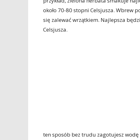
przykład, zielona herbata smakuje najl
około 70-80 stopni Celsjusza. Wbrew p
się zalewać wrzątkiem. Najlepsza będz
Celsjusza.
ten sposób bez trudu zagotujesz wodę o