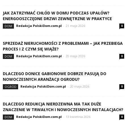
JAK ZATRZYMAĆ CHŁÓD W DOMU PODCZAS UPAŁÓW?
ENERGOOSZCZĘDNE DRZWI ZEWNĘTRZNE W PRAKTYCE
Redakcja PolskiDom.com.pl
-
21 maja 2026
DOM
0
SPRZEDAŻ NIERUCHOMOŚCI Z PROBLEMAMI – JAK PRZEBIEGA
PROCES I Z CZYM SIĘ WIĄŻE?
Redakcja PolskiDom.com.pl
-
20 maja 2026
DOM
0
DLACZEGO DONICE GABIONOWE DOBRZE PASUJĄ DO
NOWOCZESNYCH ARANŻACJI OGRODU?
Redakcja PolskiDom.com.pl
-
20 maja 2026
OGRÓD
0
DLACZEGO REDUKCJA NIERDZEWNA MA TAK DUŻE
ZNACZENIE W TRWAŁYCH I NOWOCZESNYCH INSTALACJACH?
Redakcja PolskiDom.com.pl
-
13 kwietnia 2026
DOM
0