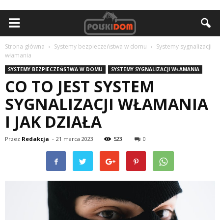
Strona główna
Systemy bezpieczeństwa w domu
Systemy sygnalizacji
włamania
SYSTEMY BEZPIECZEŃSTWA W DOMU
SYSTEMY SYGNALIZACJI WŁAMANIA
CO TO JEST SYSTEM
SYGNALIZACJI WŁAMANIA
I JAK DZIAŁA
Przez
Redakcja
-
21 marca 2023
523
0