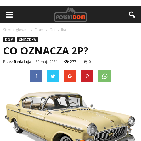
Strona główna
Dom
Gniazdka
DOM
GNIAZDKA
CO OZNACZA 2P?
Przez
Redakcja
-
30 maja 2024
277
0