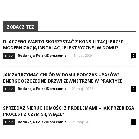
ZOBACZ TEŻ
DLACZEGO WARTO SKORZYSTAĆ Z KONSULTACJI PRZED
MODERNIZACJĄ INSTALACJI ELEKTRYCZNEJ W DOMU?
Redakcja PolskiDom.com.pl
-
15 lipca 2026
DOM
0
JAK ZATRZYMAĆ CHŁÓD W DOMU PODCZAS UPAŁÓW?
ENERGOOSZCZĘDNE DRZWI ZEWNĘTRZNE W PRAKTYCE
Redakcja PolskiDom.com.pl
-
21 maja 2026
DOM
0
SPRZEDAŻ NIERUCHOMOŚCI Z PROBLEMAMI – JAK PRZEBIEGA
PROCES I Z CZYM SIĘ WIĄŻE?
Redakcja PolskiDom.com.pl
-
20 maja 2026
DOM
0